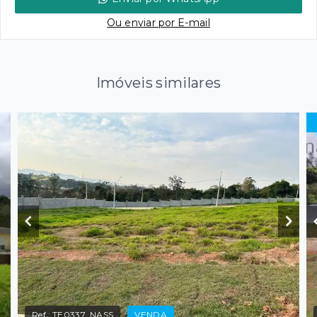
Ou e
nviar por E-mail
Imóveis similares
Ref.:
TE0337_NASS
VENDA