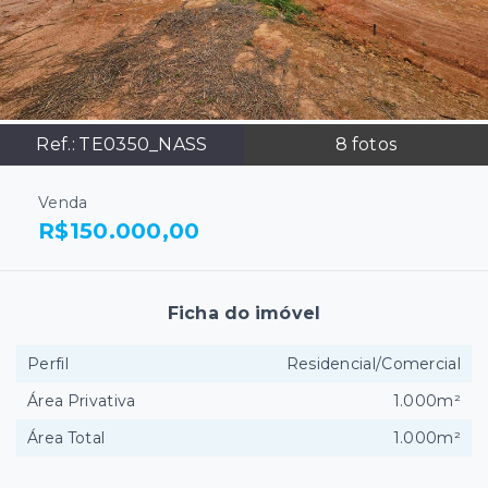
Ref.:
TE0350_NASS
8
fotos
Venda
R$150.000,00
Ficha do imóvel
Perfil
Residencial/Comercial
Área Privativa
1.000m²
Área Total
1.000m²