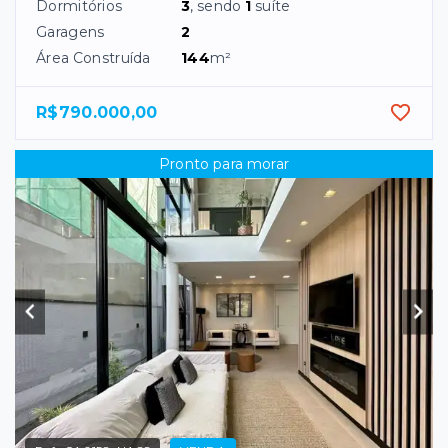
Dormitórios
3
, sendo
1
suíte
Garagens
2
Área Construída
144
m²
R$790.000,00
Pronto para morar