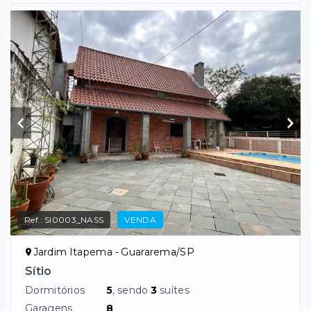
Ref.:
SI0003_NASS
VENDA
Jardim Itapema - Guararema/SP
Sítio
Dormitórios
5
, sendo
3
suítes
Garagens
8