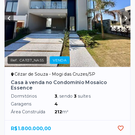
Ref.:
CA1137_NASS
VENDA
Cézar de Souza - Mogi das Cruzes/SP
Casa à venda no Condomínio Mosaico
Essence
Dormitórios
3
, sendo
3
suítes
Garagens
4
Área Construída
212
m²
R$1.800.000,00