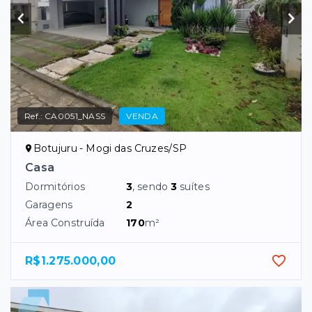
Ref.:
CA0051_NASS
VENDA
Botujuru - Mogi das Cruzes/SP
Casa
Dormitórios
3
, sendo
3
suítes
Garagens
2
Área Construída
170
m²
R$1.275.000,00