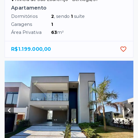
Apartamento
Dormitórios
2
, sendo
1
suíte
Garagens
1
Área Privativa
63
m²
R$1.199.000,00