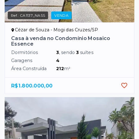
Ref.:
CA1137_NASS
VENDA
Cézar de Souza - Mogi das Cruzes/SP
Casa à venda no Condomínio Mosaico
Essence
Dormitórios
3
, sendo
3
suítes
Garagens
4
Área Construída
212
m²
R$1.800.000,00