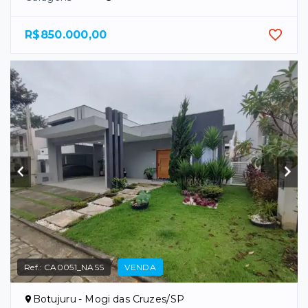
R$850.000,00
Ref.:
CA0051_NASS
VENDA
Botujuru - Mogi das Cruzes/SP