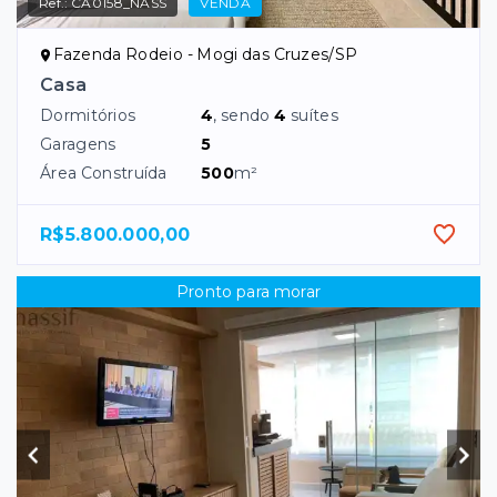
Ref.:
CA0158_NASS
VENDA
Fazenda Rodeio - Mogi das Cruzes/SP
Casa
Dormitórios
4
, sendo
4
suítes
Garagens
5
Área Construída
500
m²
R$5.800.000,00
Pronto para morar