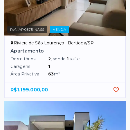
Ref.:
AP0375_NASS
VENDA
Riviera de São Lourenço - Bertioga/SP
Apartamento
Dormitórios
2
, sendo
1
suíte
Garagens
1
Área Privativa
63
m²
R$1.199.000,00