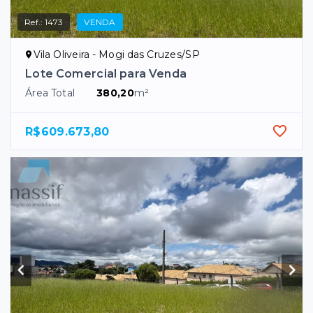
Ref.:
1473
VENDA
Vila Oliveira - Mogi das Cruzes/SP
Lote Comercial para Venda
Área Total
380,20
m²
R$609.673,80