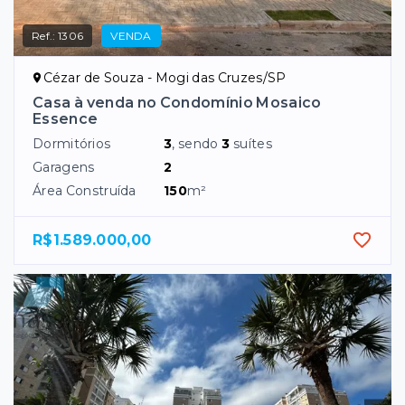
Ref.:
1306
VENDA
Cézar de Souza - Mogi das Cruzes/SP
Casa à venda no Condomínio Mosaico
Essence
Dormitórios
3
, sendo
3
suítes
Garagens
2
Área Construída
150
m²
R$1.589.000,00