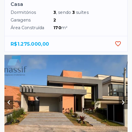
Casa
Dormitórios
3
, sendo
3
suítes
Garagens
2
Área Construída
170
m²
R$1.275.000,00