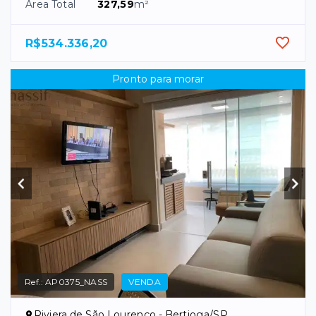
Área Total
327,59
m²
R$534.336,20
Pronto para morar
Ref.:
AP0375_NASS
VENDA
Riviera de São Lourenço - Bertioga/SP