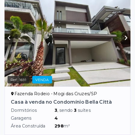
Ref.:
1691
VENDA
Fazenda Rodeio - Mogi das Cruzes/SP
Casa à venda no Condomínio Bella Città
Dormitórios
3
, sendo
3
suítes
Garagens
4
Área Construída
298
m²