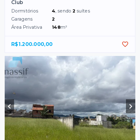
Club
Dormitórios
4
, sendo
2
suítes
Garagens
2
Área Privativa
148
m²
R$1.200.000,00