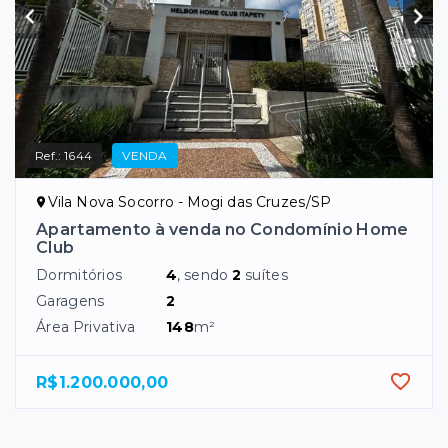
Ref.:
1644
VENDA
Vila Nova Socorro - Mogi das Cruzes/SP
Apartamento à venda no Condomínio Home
Club
Dormitórios
4
, sendo
2
suítes
Garagens
2
Área Privativa
148
m²
R$1.200.000,00