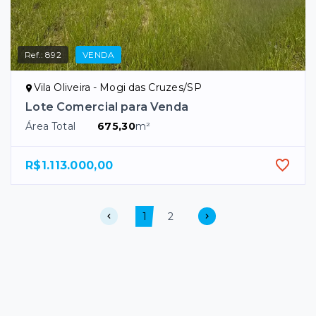
Ref.:
892
VENDA
Vila Oliveira - Mogi das Cruzes/SP
Lote Comercial para Venda
Área Total
675,30
m²
R$1.113.000,00
1
2