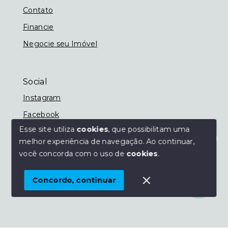
Contato
Financie
Negocie seu Imóvel
Social
Instagram
Facebook
Esse site utiliza
cookies
, que possibilitam uma
melhor experiência de navegação.
Ao continuar,
Olá! Estamos disponíveis para te ajudar.
você concorda com o uso de
cookies
.
© Copyright 2026 - Imobiliária Nassif - Todos os
direitos reservados
Concordo, continuar
SITE PARA IMOBILIARIA