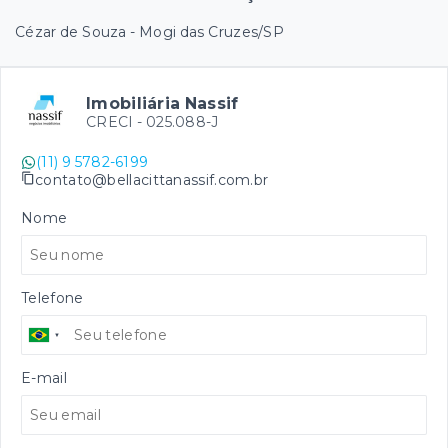
Cézar de Souza - Mogi das Cruzes/SP
Imobiliária Nassif
CRECI -
025.088-J
(11) 9 5782-6199
contato@bellacittanassif.com.br
Nome
Telefone
E-mail