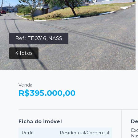
Ref.:
TE0316_NASS
4
fotos
Venda
R$395.000,00
Ficha do imóvel
De
Exc
Perfil
Residencial/Comercial
Nas