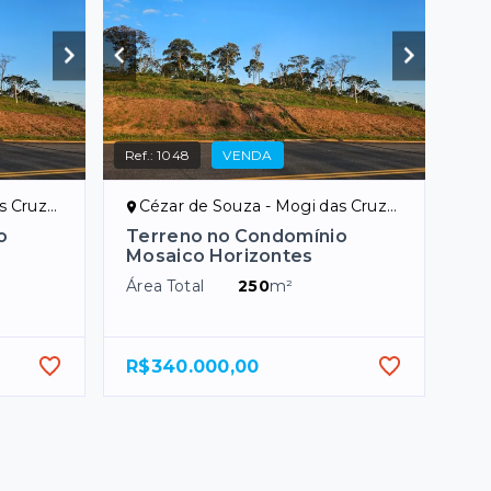
Ref.:
1048
VENDA
uzes/SP
Cézar de Souza - Mogi das Cruzes/SP
o
Terreno no Condomínio
Mosaico Horizontes
Área Total
250
m²
R$340.000,00