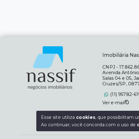
Imobiliária Nas
CNPJ
-
17.862.8
Avenida Antônio
Salas 04 e 05, J
Cruzes/SP, 087
(11) 95782-6
Ver e-mail
Segunda à Sexta
Esse site utiliza
cookies
, que possibilitam
Sábado das 09h 
Ao continuar, você concorda com o uso de