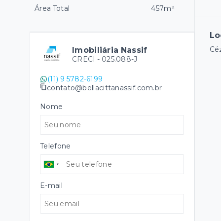
Área Total
457m²
Lo
Céz
Imobiliária Nassif
CRECI -
025.088-J
(11) 9 5782-6199
contato@bellacittanassif.com.br
Nome
Telefone
E-mail