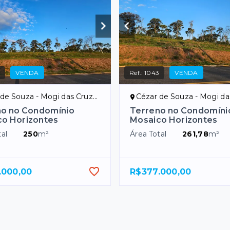
6
VENDA
Ref.:
1043
VENDA
e Souza - Mogi das Cruzes/SP
Cézar de Souza - Mogi das Cr
no no Condomínio
Terreno no Condomíni
o Horizontes
Mosaico Horizontes
al
250
m²
Área Total
261,78
m²
.000,00
R$377.000,00