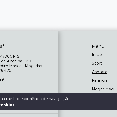
sif
Menu
Início
64/0001-15
 de Almeida, 1801 -
Sobre
ardim Marica - Mogi das
75-420
Contato
199
Financie
Negocie seu
 das 09h às 18h,
 uma melhor experiência de navegação.
às 13h
cookies
.