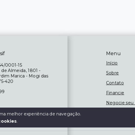
sif
Menu
Início
64/0001-15
 de Almeida, 1801 -
Sobre
ardim Marica - Mogi das
75-420
Contato
199
Financie
Negocie seu
 das 09h às 18h,
 uma melhor experiência de navegação.
às 13h
cookies
.