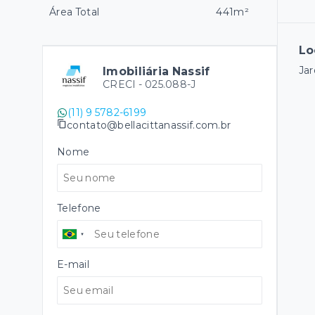
Área Total
441m²
Lo
Jar
Imobiliária Nassif
CRECI -
025.088-J
(11) 9 5782-6199
contato@bellacittanassif.com.br
Nome
Telefone
E-mail