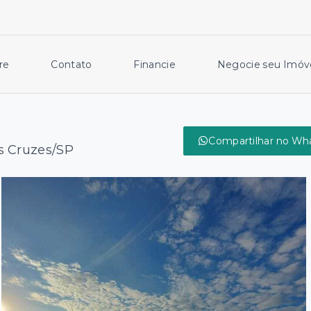
re
Contato
Financie
Negocie seu Imóv
Compartilhar no Wh
s Cruzes/SP