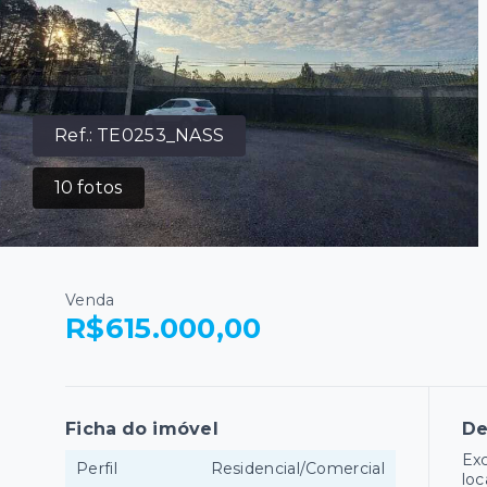
Ref.:
TE0253_NASS
10
fotos
Venda
R$615.000,00
Ficha do imóvel
De
Exc
Perfil
Residencial/Comercial
loc