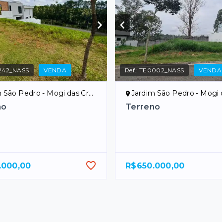
242_NASS
VENDA
Ref.:
TE0002_NASS
VENDA
São Pedro - Mogi das Cruzes/SP
Jardim São Pedro - Mogi das Cr
no
Terreno
.000,00
R$650.000,00