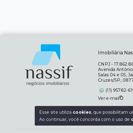
Imobiliária Nas
CNPJ
-
17.862.8
Avenida Antônio
Salas 04 e 05, J
Cruzes/SP, 087
(11) 95782-6
Ver e-mail
Segunda à Sexta
Esse site utiliza
cookies
, que possibilitam
Sábado das 09h 
Ao continuar, você concorda com o uso de