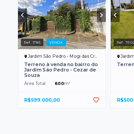
Ref.:
1785
VENDA
Ref.:
TE0
Jardim São Pedro - Mogi das Cruzes/SP
Jardim 
Terreno à venda no bairro do
Terre
Jardim São Pedro - Cezar de
Souza
Área Total
600
m²
R$599.000,00
R$500