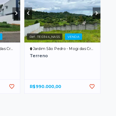
Ref.:
TE0344_NASS
VENDA
uzes/SP
Jardim São Pedro - Mogi das Cruzes/SP
Terreno
R$990.000,00