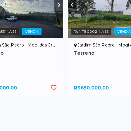
253_NASS
VENDA
Ref.:
TE0002_NASS
VENDA
São Pedro - Mogi das Cruzes/SP
Jardim São Pedro - Mogi das Cr
no
Terreno
.000,00
R$650.000,00