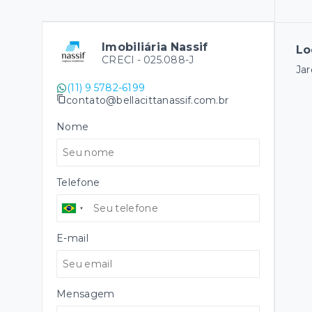
Imobiliária Nassif
Lo
CRECI -
025.088-J
Jar
(11) 9 5782-6199
contato@bellacittanassif.com.br
Nome
Telefone
E-mail
Mensagem