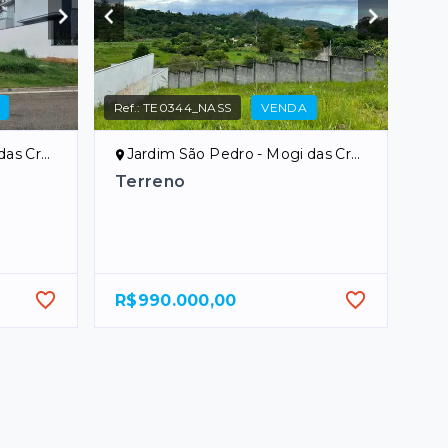
Ref.:
TE0344_NASS
VENDA
uzes/SP
Jardim São Pedro - Mogi das Cruzes/SP
Terreno
R$990.000,00