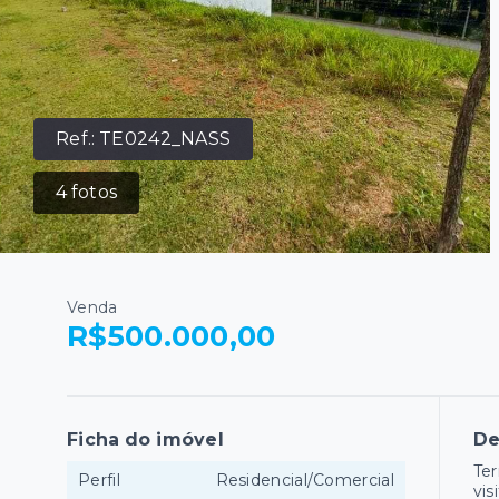
Ref.:
TE0242_NASS
4
fotos
Venda
R$500.000,00
Ficha do imóvel
De
Ter
Perfil
Residencial/Comercial
vis