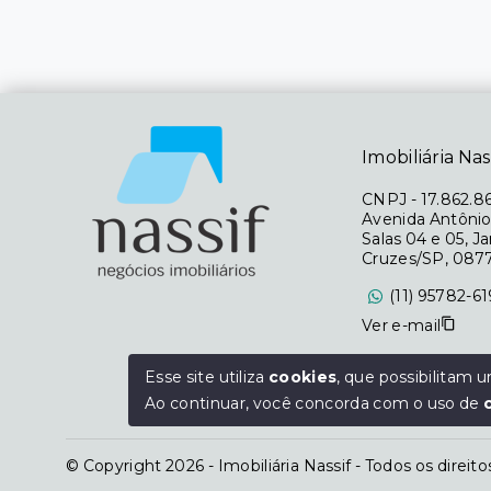
Imobiliária Nas
CNPJ
-
17.862.8
Avenida Antônio
Salas 04 e 05, J
Cruzes/SP, 087
(11) 95782-6
Ver e-mail
Segunda à Sexta
Esse site utiliza
cookies
, que possibilitam
Sábado das 09h 
Ao continuar, você concorda com o uso de
© Copyright 2026 - Imobiliária Nassif - Todos os direit