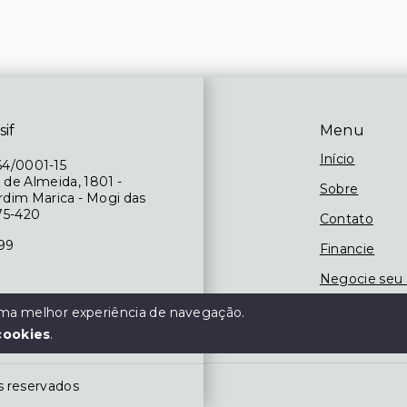
sif
Menu
Início
64/0001-15
 de Almeida, 1801 -
Sobre
ardim Marica - Mogi das
75-420
Contato
199
Financie
Negocie seu
 das 09h às 18h,
 uma melhor experiência de navegação.
às 13h
cookies
.
os reservados