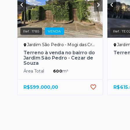
Ref.:
1785
VENDA
Ref.:
TE0
Jardim São Pedro - Mogi das Cruzes/SP
Jardim 
Terreno à venda no bairro do
Terre
Jardim São Pedro - Cezar de
Souza
Área Total
600
m²
R$599.000,00
R$615