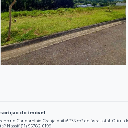
scrição do imóvel
reno no Condomínio Granja Anita! 335 m² de área total. Ótima
ita? Nassif (11) 95782-6199