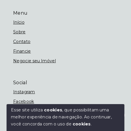
Menu
Início
Sobre
Contato
Financie
Negocie seu Imóvel
Social
Instagram
Facebook
Esse site utiliza
cookies
, que possibilitam uma
melhor experiência de navegação.
Ao continuar,
Olá! Estamos disponíveis para te ajudar.
você concorda com o uso de
cookies
.
© Copyright 2026 - Imobiliária Nassif - Todos os
direitos reservados