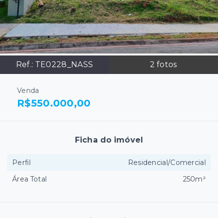
Ref.:
TE0228_NASS
2
fotos
Venda
R$550.000,00
Ficha do imóvel
Perfil
Residencial/Comercial
Área Total
250m²