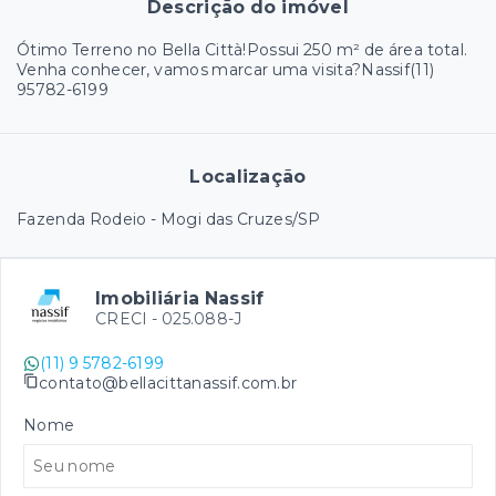
Descrição do imóvel
Ótimo Terreno no Bella Città!Possui 250 m² de área total.
Venha conhecer, vamos marcar uma visita?Nassif(11)
95782-6199
Localização
Fazenda Rodeio - Mogi das Cruzes/SP
Imobiliária Nassif
CRECI -
025.088-J
(11) 9 5782-6199
contato@bellacittanassif.com.br
Nome