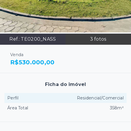
Ref.:
TE0200_NASS
3
fotos
Venda
R$530.000,00
Ficha do imóvel
Perfil
Residencial/Comercial
Área Total
358m²