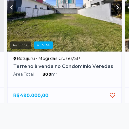
Ref.:
1556
VENDA
Botujuru - Mogi das Cruzes/SP
Terreno à venda no Condomínio Veredas
Área Total
300
m²
R$490.000,00