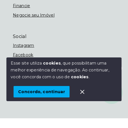
Financie
Negocie seu Imóvel
Social
Instagram
Facebook
Esse site utiliza
cookies
, que possibilitam uma
melhor experiência de navegação.
Ao continuar,
Olá! Estamos disponíveis para te ajudar.
você concorda com o uso de
cookies
.
© Copyright 2026 - Imobiliária Nassif - Todos os
direitos reservados
Concordo, continuar
SITE PARA IMOBILIARIA
Início
Histórico
Favoritos