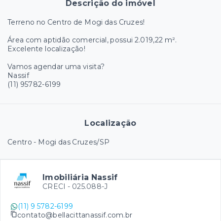
Descrição do imóvel
Terreno no Centro de Mogi das Cruzes!
Área com aptidão comercial, possui 2.019,22 m².
Excelente localização!
Vamos agendar uma visita?
Nassif
(11) 95782-6199
Localização
Centro - Mogi das Cruzes/SP
Imobiliária Nassif
CRECI -
025.088-J
(11) 9 5782-6199
contato@bellacittanassif.com.br