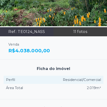
Ref.:
TE0124_NASS
11
fotos
Venda
R$4.038.000,00
Ficha do imóvel
Perfil
Residencial/Comercial
Área Total
2.019m²