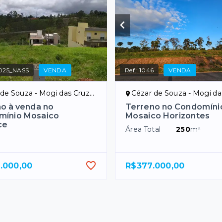
025_NASS
VENDA
Ref.:
1046
VENDA
e Souza - Mogi das Cruzes/SP
Cézar de Souza - Mogi das Cr
o à venda no
Terreno no Condomíni
mínio Mosaico
Mosaico Horizontes
ce
Área Total
250
m²
.000,00
R$377.000,00