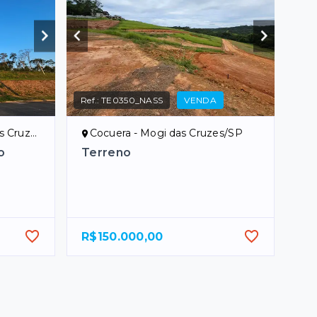
Ref.:
TE0350_NASS
VENDA
uzes/SP
Cocuera - Mogi das Cruzes/SP
o
Terreno
R$150.000,00