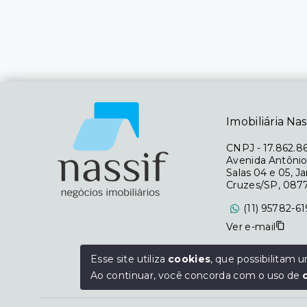
Imobiliária Nas
CNPJ
-
17.862.8
Avenida Antônio
Salas 04 e 05, J
Cruzes/SP, 087
(11) 95782-6
Ver e-mail
Segunda à Sexta
Esse site utiliza
cookies
, que possibilitam
Sábado das 09h 
Ao continuar, você concorda com o uso de