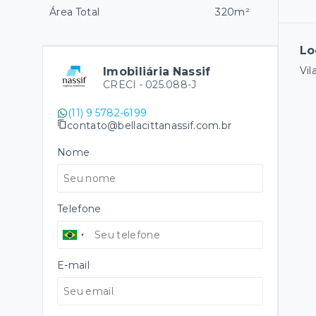
Área Total
320m²
Lo
Vil
Imobiliária Nassif
CRECI -
025.088-J
(11) 9 5782-6199
contato@bellacittanassif.com.br
Nome
Telefone
E-mail