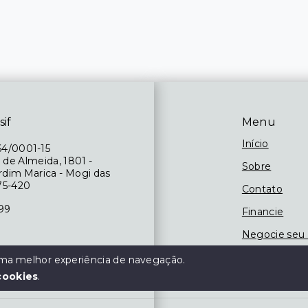
sif
Menu
Início
64/0001-15
 de Almeida, 1801 -
Sobre
ardim Marica - Mogi das
75-420
Contato
199
Financie
Negocie seu
 das 09h às 18h,
 uma melhor experiência de navegação.
às 13h
cookies
.