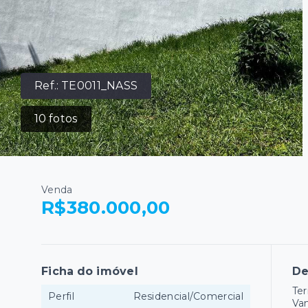
Ref.:
TE0011_NASS
10
fotos
Venda
R$380.000,00
Ficha do imóvel
De
Ter
Perfil
Residencial/Comercial
Vam