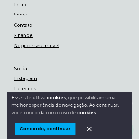
Início
Sobre
Contato
Financie
Negocie seu Imóvel
Social
Instagram
Facebook
Esse site utiliza
cookies
, que possibilitam uma
melhor experiência de navegação.
Ao continuar,
Olá! Estamos disponíveis para te ajudar.
você concorda com o uso de
cookies
.
© Copyright 2026 - Imobiliária Nassif - Todos os
direitos reservados
Concordo, continuar
SITE PARA IMOBILIARIA