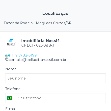
Localização
Fazenda Rodeio - Mogi das Cruzes/SP
Imobiliária Nassif
CRECI -
025.088-J
(11) 9 5782-6199
contato@bellacittanassif.com.br
Nome
Telefone
E-mail