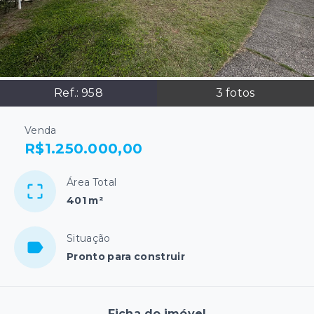
Ref.:
958
3
fotos
Venda
R$1.250.000,00
Área Total
401 m²
Situação
Pronto para construir
Ficha do imóvel