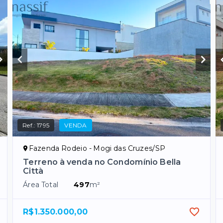
Ref.:
1795
VENDA
Fazenda Rodeio - Mogi das Cruzes/SP
Terreno à venda no Condomínio Bella
Città
Área Total
497
m²
R$1.350.000,00