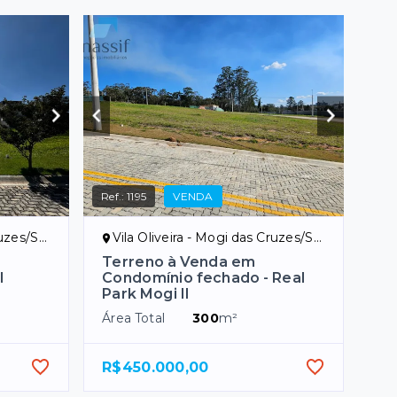
Ref.:
1195
VENDA
uzes/SP
Vila Oliveira - Mogi das Cruzes/SP
Terreno à Venda em
I
Condomínio fechado - Real
Park Mogi II
Área Total
300
m²
R$450.000,00