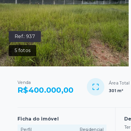
Ref.:
937
5
fotos
Venda
Área Total
R$400.000,00
301 m²
Ficha do imóvel
De
Ter
Perfil
Residencial