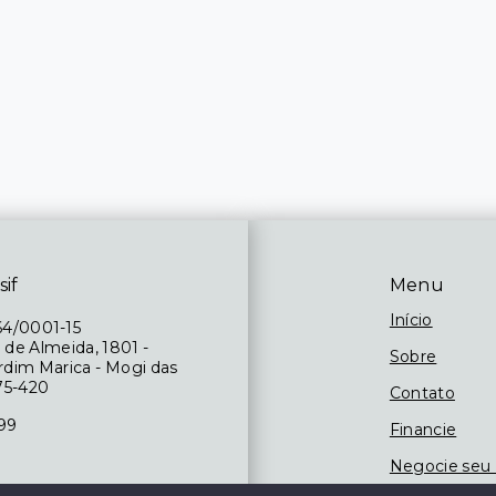
sif
Menu
Início
64/0001-15
 de Almeida, 1801 -
Sobre
ardim Marica - Mogi das
75-420
Contato
199
Financie
Negocie seu