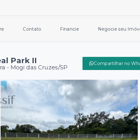
re
Contato
Financie
Negocie seu Imóv
l Park II
Compartilhar no Wh
ira - Mogi das Cruzes/SP