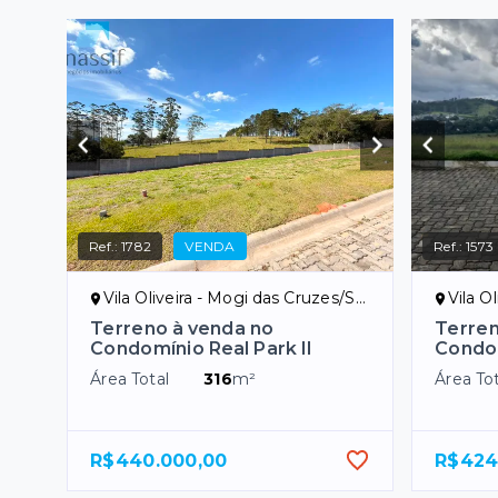
Ref.:
1782
VENDA
Ref.:
1573
Vila Oliveira - Mogi das Cruzes/SP
Vila O
Terreno à venda no
Terren
Condomínio Real Park II
Condom
Área Total
316
m²
Área Tot
R$440.000,00
R$424