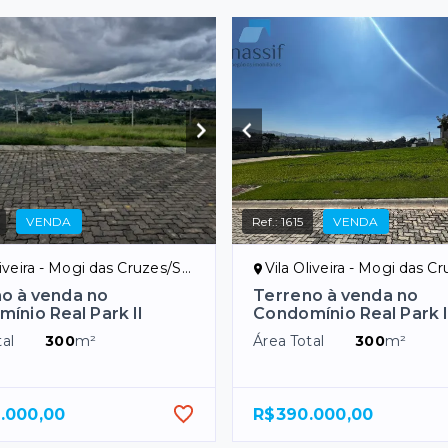
VENDA
Ref.:
1615
VENDA
liveira - Mogi das Cruzes/SP
Vila Oliveira - Mogi das Cr
o à venda no
Terreno à venda no
ínio Real Park II
Condomínio Real Park I
al
300
m²
Área Total
300
m²
.000,00
R$390.000,00