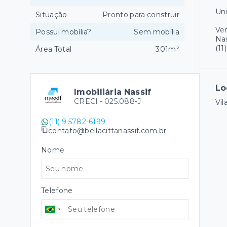
Uni
Situação
Pronto para construir
Ve
Possui mobília?
Sem mobília
Nas
(11
Área Total
301m²
Lo
Imobiliária Nassif
CRECI -
025.088-J
Vil
(11) 9 5782-6199
contato@bellacittanassif.com.br
Nome
Telefone