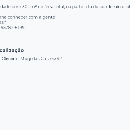
dade com 301 m² de área total, na parte alta do condomínio, pl
nha conhecer com a gente!
sif
) 95782-6199
calização
a Oliveira - Mogi das Cruzes/SP