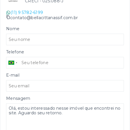
CRECI -
025.088-J
(11) 9 5782-6199
contato@bellacittanassif.com.br
Nome
Telefone
E-mail
Mensagem