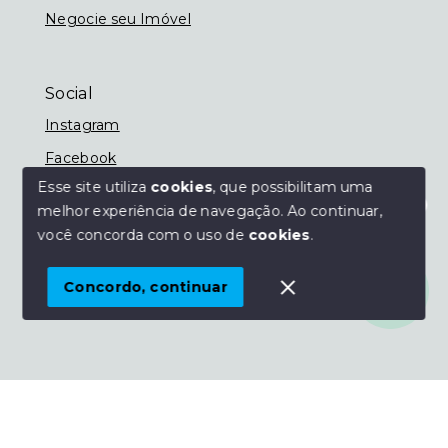
Negocie seu Imóvel
Social
Instagram
Facebook
Esse site utiliza
cookies
, que possibilitam uma
melhor experiência de navegação.
Ao continuar,
Olá! Estamos disponíveis para te ajudar.
você concorda com o uso de
cookies
.
© Copyright 2026 - Imobiliária Nassif - Todos os
direitos reservados
Concordo, continuar
SITE PARA IMOBILIARIA
Início
Histórico
Favoritos