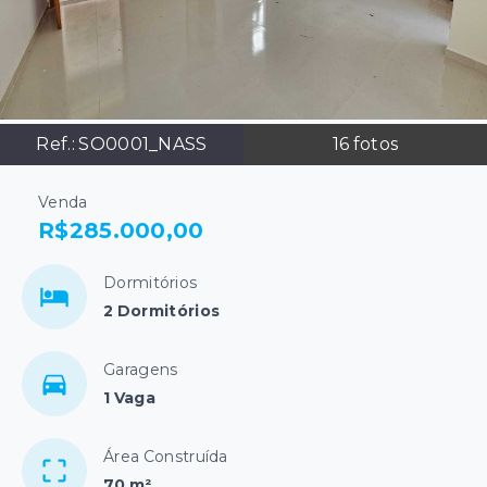
Ref.:
SO0001_NASS
16
fotos
Venda
R$285.000,00
Dormitórios
2 Dormitórios
Garagens
1 Vaga
Área Construída
70 m²