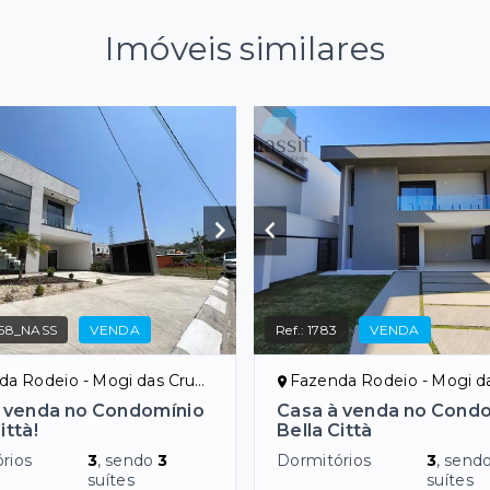
Imóveis similares
158_NASS
VENDA
Ref.:
1783
VENDA
 Rodeio - Mogi das Cruzes/SP
Fazenda Rodeio - Mogi das Cr
 venda no Condomínio
Casa à venda no Cond
ittà!
Bella Città
rios
3
, sendo
3
Dormitórios
3
, send
suítes
suítes