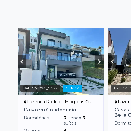
Ref.:
CA1094_NASS
VENDA
Ref.:
CA1
Fazenda Rodeio - Mogi das Cruzes/SP
Fazenda
Casa em Condomínio
Casa à
Bella C
Dormitórios
3
, sendo
3
suítes
Dormitó
Garagens
4