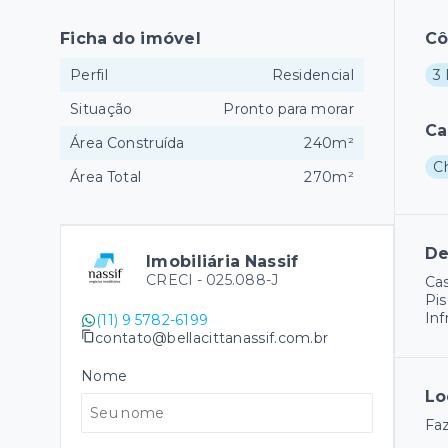
Ficha do imóvel
C
Perfil
Residencial
3 
Situação
Pronto para morar
Ca
Área Construída
240m²
C
Área Total
270m²
De
Imobiliária Nassif
CRECI -
025.088-J
Cas
Pis
Inf
(11) 9 5782-6199
contato@bellacittanassif.com.br
Nome
Lo
Fa