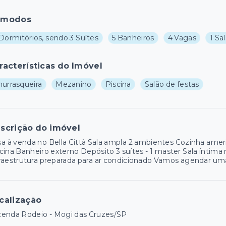
ômodos
Dormitórios, sendo 3 Suítes
5 Banheiros
4 Vagas
1 Sa
racterísticas do Imóvel
hurrasqueira
Mezanino
Piscina
Salão de festas
scrição do imóvel
a à venda no Bella Città Sala ampla 2 ambientes Cozinha am
cina Banheiro externo Depósito 3 suítes - 1 master Sala íntim
raestrutura preparada para ar condicionado Vamos agendar uma 
calização
zenda Rodeio - Mogi das Cruzes/SP