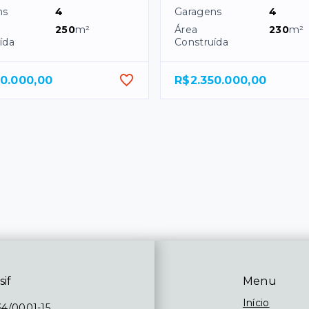
ns
4
Garagens
4
250
m²
Área
230
m²
ída
Construída
50.000,00
R$2.350.000,00
sif
Menu
Início
64/0001-15