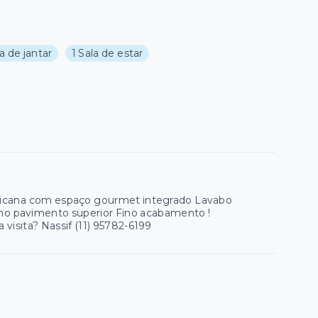
la de jantar
1 Sala de estar
ericana com espaço gourmet integrado Lavabo
a no pavimento superior Fino acabamento !
visita? Nassif (11) 95782-6199