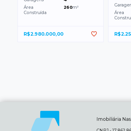
Garage
Área
260
m²
Construída
Área
Constru
R$2.980.000,00
R$2.2
Imobiliária Nas
CNPJ
-
17.862.8