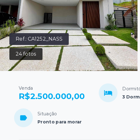
Ref.:
CA1252_NASS
24
fotos
Venda
Dormitó
R$2.500.000,00
3 Dormi
Situação
Pronto para morar