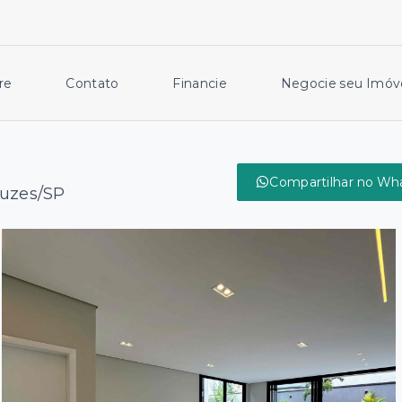
re
Contato
Financie
Negocie seu Imóv
Compartilhar no Wh
ruzes/SP