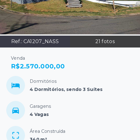
Ref.:
CA1207_NASS
21
fotos
Venda
R$2.570.000,00
Dormitórios
4 Dormitórios, sendo 3 Suítes
Garagens
4 Vagas
Área Construída
340 m²