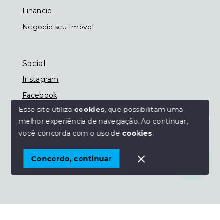
Financie
Negocie seu Imóvel
Social
Instagram
Facebook
Esse site utiliza
cookies
, que possibilitam uma
melhor experiência de navegação.
Ao continuar,
Olá! Estamos disponíveis para te ajudar.
você concorda com o uso de
cookies
.
© Copyright 2026 - Imobiliária Nassif - Todos os
direitos reservados
Concordo, continuar
SITE PARA IMOBILIARIA
Início
Histórico
Favoritos