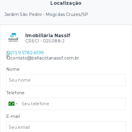
Localização
Jardim São Pedro - Mogi das Cruzes/SP
Imobiliária Nassif
CRECI -
025.088-J
(11) 9 5782-6199
contato@bellacittanassif.com.br
Nome
Telefone
E-mail