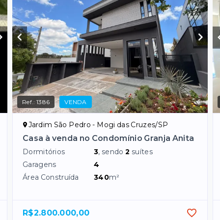
Ref.:
1386
VENDA
Jardim São Pedro - Mogi das Cruzes/SP
Casa à venda no Condomínio Granja Anita
Dormitórios
3
, sendo
2
suítes
Garagens
4
Área Construída
340
m²
R$2.800.000,00