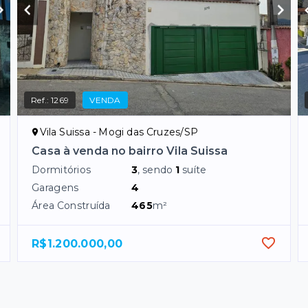
Ref.:
1269
VENDA
Vila Suissa - Mogi das Cruzes/SP
Casa à venda no bairro Vila Suissa
Dormitórios
3
, sendo
1
suíte
Garagens
4
Área Construída
465
m²
R$1.200.000,00