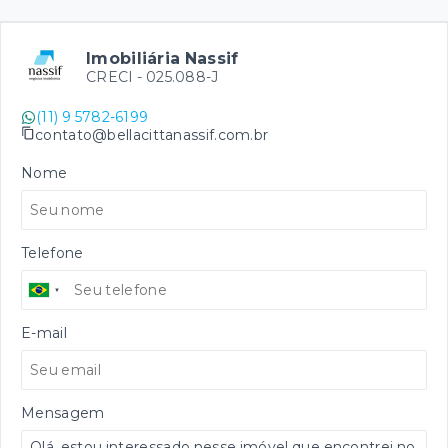
Imobiliária Nassif
CRECI -
025.088-J
(11) 9 5782-6199
contato@bellacittanassif.com.br
Nome
Telefone
E-mail
Mensagem