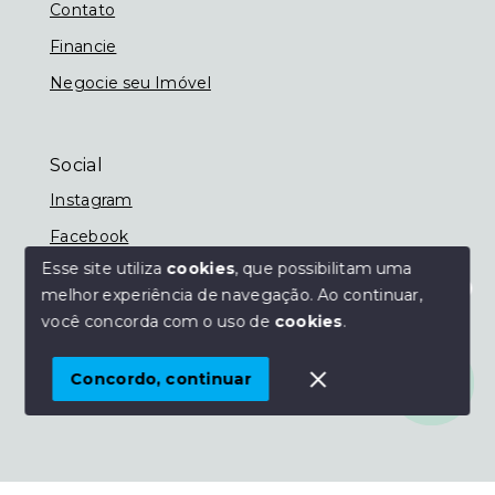
Contato
Financie
Negocie seu Imóvel
Social
Instagram
Facebook
Esse site utiliza
cookies
, que possibilitam uma
melhor experiência de navegação.
Ao continuar,
Olá! Estamos disponíveis para te ajudar.
você concorda com o uso de
cookies
.
© Copyright 2026 - Imobiliária Nassif - Todos os
direitos reservados
Concordo, continuar
SITE PARA IMOBILIARIA