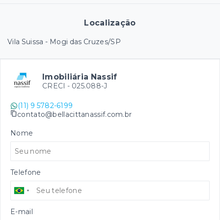
Localização
Vila Suissa - Mogi das Cruzes/SP
Imobiliária Nassif
CRECI -
025.088-J
(11) 9 5782-6199
contato@bellacittanassif.com.br
Nome
Telefone
E-mail