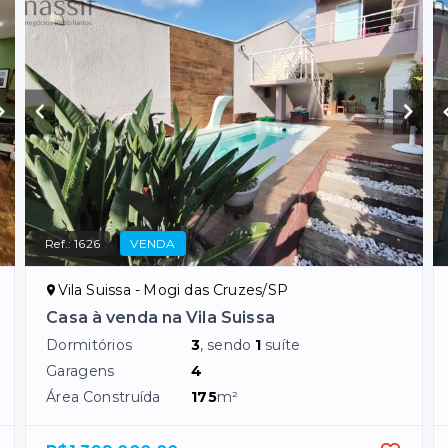
Ref.:
1626
VENDA
Vila Suissa - Mogi das Cruzes/SP
Casa à venda na Vila Suissa
Dormitórios
3
, sendo
1
suíte
Garagens
4
Área Construída
175
m²