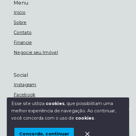
Menu
Início
Sobre
Contato
Financie
Negocie seu Imóvel
Social
Instagram
Facebook
Esse site utiliza
cookies
, que possibilitam uma
melhor experiência de navegação.
Ao continuar,
Olá! Estamos disponíveis para te ajudar.
você concorda com o uso de
cookies
.
© Copyright 2026 - Imobiliária Nassif - Todos os
direitos reservados
Concordo, continuar
SITE PARA IMOBILIARIA