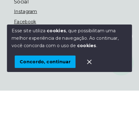
Social
Instagram
Facebook
Esse site utiliza
cookies
, que possibilitam uma
melhor experiência de navegação.
Ao continuar,
Olá! Estamos disponíveis para te ajudar.
você concorda com o uso de
cookies
.
© Copyright 2026 - Imobiliária Nassif - Todos os
direitos reservados
Concordo, continuar
SITE PARA IMOBILIARIA
Início
Histórico
Favoritos