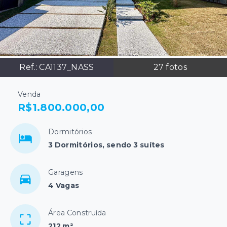
Ref.:
CA1137_NASS
27
fotos
Venda
R$1.800.000,00
Dormitórios
3 Dormitórios, sendo 3 suítes
Garagens
4 Vagas
Área Construída
212 m²