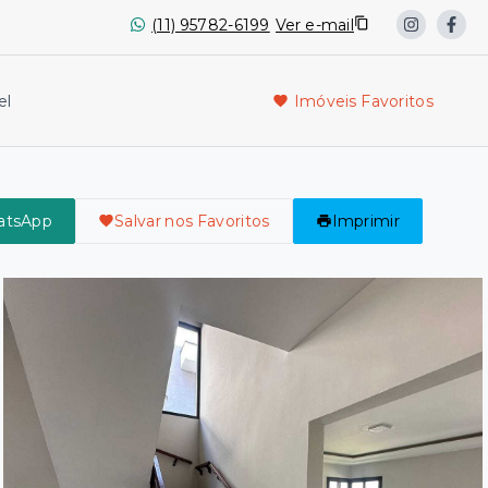
(11) 95782-6199
Ver e-mail
el
Imóveis Favoritos
atsApp
Salvar nos Favoritos
Imprimir