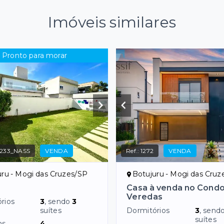
Imóveis similares
Pronto para morar
233_NASS
VENDA
Ref.:
1272
VENDA
uru - Mogi das Cruzes/SP
Botujuru - Mogi das Cruz
Casa à venda no Cond
Veredas
rios
3
, sendo
3
suítes
Dormitórios
3
, send
suítes
ns
4