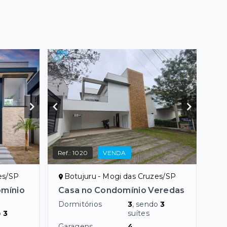
Ref.:
1020
VENDA
es/SP
Botujuru - Mogi das Cruzes/SP
omínio
Casa no Condomínio Veredas
Dormitórios
3
, sendo
3
o
3
suítes
Garagens
4