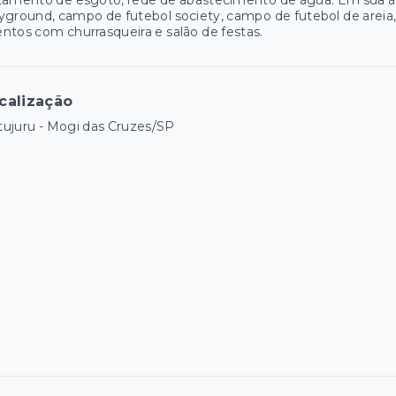
tamento de esgoto, rede de abastecimento de água. Em sua ár
yground, campo de futebol society, campo de futebol de areia
ntos com churrasqueira e salão de festas.
calização
ujuru - Mogi das Cruzes/SP