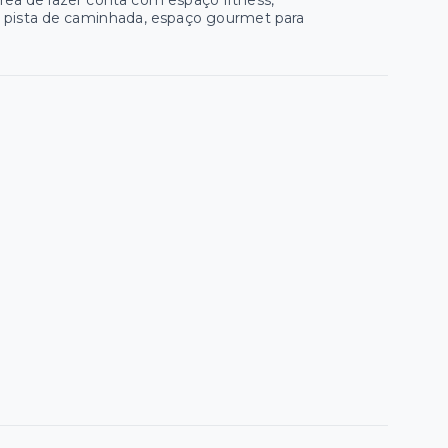
ea de lazer conta com espaço fitness,
, pista de caminhada, espaço gourmet para