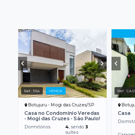
Ref.:
1154
VENDA
Ref.:
CA0
Botujuru - Mogi das Cruzes/SP
Botuj
Casa no Condomínio Veredas
Casa
- Mogi das Cruzes - São Paulo!
Dormitó
Dormitórios
4
, sendo
3
suítes
Garage