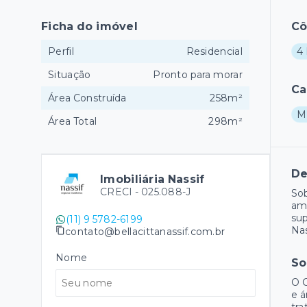
Ficha do imóvel
C
Perfil
Residencial
4 
Situação
Pronto para morar
Ca
Área Construída
258m²
M
Área Total
298m²
De
Imobiliária Nassif
CRECI -
025.088-J
Sob
amb
sup
(11) 9 5782-6199
Nas
contato@bellacittanassif.com.br
Nome
So
O C
e á