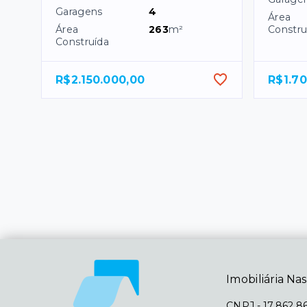
Garagens
4
Área
Área
263
m²
Constru
Construída
R$2.150.000,00
R$1.7
Imobiliária Nas
CNPJ
-
17.862.8