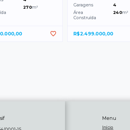
Garagens
4
270
m²
ída
Área
240
m²
Construída
00.000,00
R$2.499.000,00
sif
Menu
Início
64/0001-15