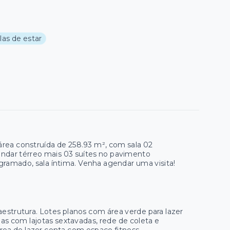
las de estar
área construída de 258.93 m², com sala 02
o andar térreo mais 03 suítes no pavimento
 gramado, sala íntima. Venha agendar uma visita!
aestrutura. Lotes planos com área verde para lazer
as com lajotas sextavadas, rede de coleta e