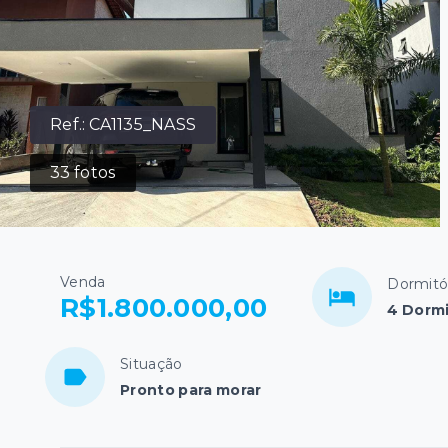
Ref.:
CA1135_NASS
33
fotos
Venda
Dormitó
R$1.800.000,00
4 Dormi
Situação
Pronto para morar