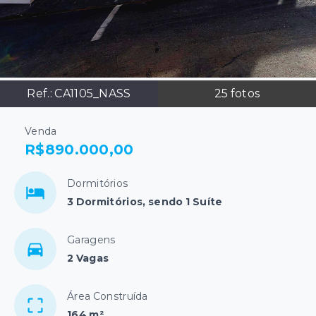
Ref.:
CA1105_NASS
25
fotos
Venda
R$890.000,00
Dormitórios
3 Dormitórios, sendo 1 Suíte
Garagens
2 Vagas
Área Construída
164 m²