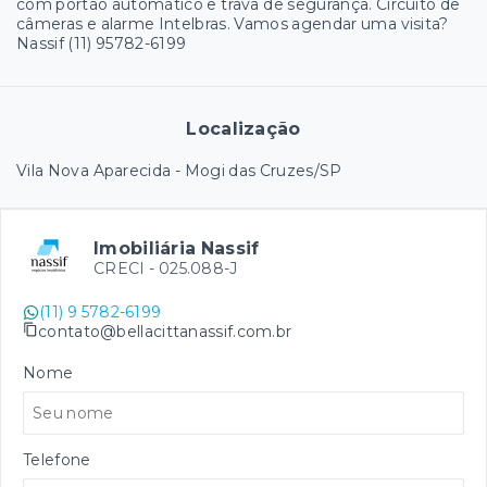
com portão automático e trava de segurança. Circuito de
câmeras e alarme Intelbras. Vamos agendar uma visita?
Nassif (11) 95782-6199
Localização
Vila Nova Aparecida - Mogi das Cruzes/SP
Imobiliária Nassif
CRECI -
025.088-J
(11) 9 5782-6199
contato@bellacittanassif.com.br
Nome
Telefone