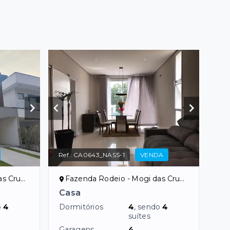
Ref.:
CA0643_NASS-1
VENDA
uzes/SP
Fazenda Rodeio - Mogi das Cruzes/SP
Casa
o
4
Dormitórios
4
, sendo
4
suítes
Garagens
4