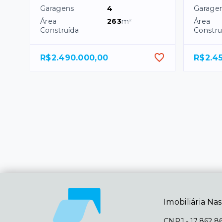
Garagens
4
Garage
Área
263
m²
Área
Construída
Constru
R$2.490.000,00
R$2.4
Imobiliária Nas
CNPJ
-
17.862.8