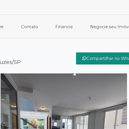
re
Contato
Financie
Negocie seu Imóv
Compartilhar no Wh
ruzes/SP