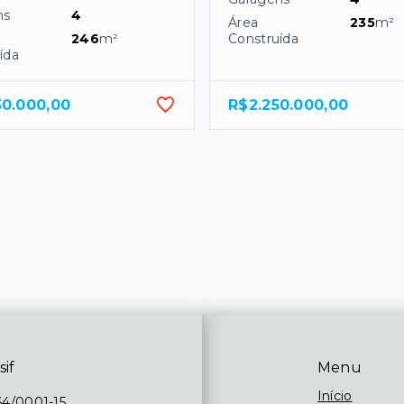
ns
4
Área
235
m²
246
m²
Construída
ída
50.000,00
R$2.250.000,00
sif
Menu
Início
64/0001-15