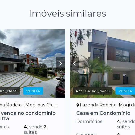
Imóveis similares
069_NASS
VENDA
Ref.:
CA1149_NASS
VENDA
 Rodeio - Mogi das Cruzes/SP
Fazenda Rodeio - Mogi das Cr
 venda no condomínio
Casa em Condomínio
ittà
Dormitórios
4
, send
rios
4
, sendo
2
suítes
suítes
Garagens
4