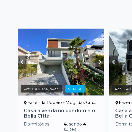
Ref.:
CA0024_NASS
VENDA
Ref.:
CA1
Fazenda Rodeio - Mogi das Cruzes/SP
Fazenda
Casa à venda no condomínio
Casa à
Bella Città
Bella C
Dormitórios
4
, sendo
4
Dormitó
suítes