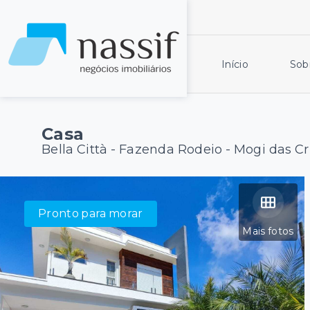
Início
Sob
Casa
Bella Città -
Fazenda Rodeio - Mogi das C
Pronto para morar
Mais fotos