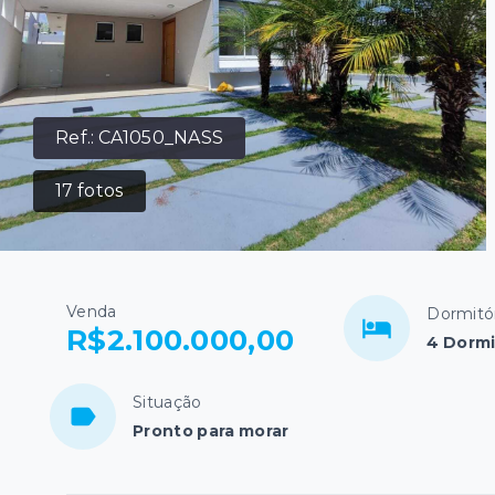
Ref.:
CA1050_NASS
17
fotos
Venda
Dormitó
R$2.100.000,00
4 Dormi
Situação
Pronto para morar