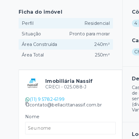
Ficha do imóvel
C
Perfil
Residencial
4 
Situação
Pronto para morar
Ca
Área Construída
240m²
C
Área Total
250m²
De
Imobiliária Nassif
CRECI -
025.088-J
Cas
de 
sen
(11) 9 5782-6199
(di
contato@bellacittanassif.com.br
Vam
Nome
Lo