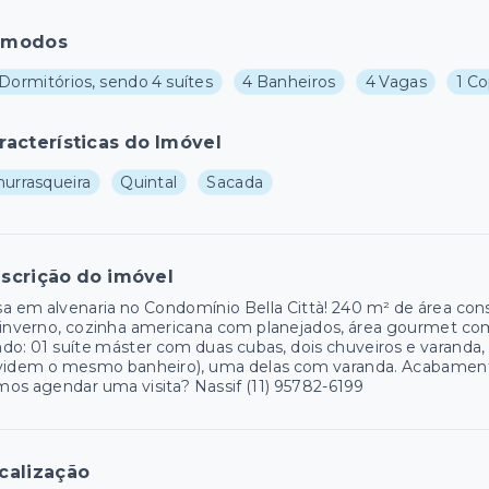
ômodos
Dormitórios, sendo 4 suítes
4 Banheiros
4 Vagas
1 C
racterísticas do Imóvel
hurrasqueira
Quintal
Sacada
scrição do imóvel
a em alvenaria no Condomínio Bella Città! 240 m² de área cons
inverno, cozinha americana com planejados, área gourmet comp
do: 01 suíte máster com duas cubas, dois chuveiros e varanda,
videm o mesmo banheiro), uma delas com varanda. Acabamento
os agendar uma visita? Nassif (11) 95782-6199
calização