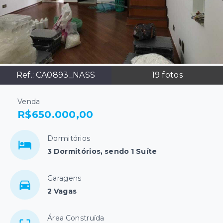
Ref.:
CA0893_NASS
19
fotos
Venda
R$650.000,00
Dormitórios
3 Dormitórios, sendo 1 Suíte
Garagens
2 Vagas
Área Construída