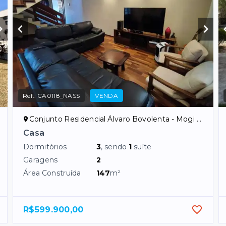
Ref.:
CA0118_NASS
VENDA
Conjunto Residencial Álvaro Bovolenta - Mogi das Cruzes/SP
Casa
Dormitórios
3
, sendo
1
suíte
Garagens
2
Área Construída
147
m²
R$599.900,00