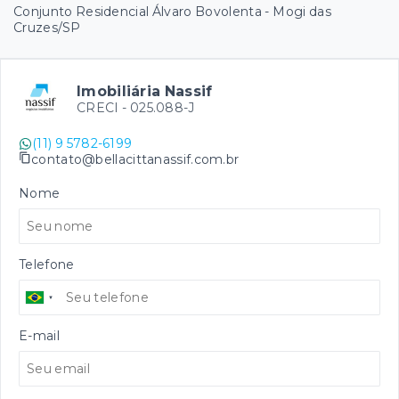
Conjunto Residencial Álvaro Bovolenta - Mogi das
Cruzes/SP
Imobiliária Nassif
CRECI -
025.088-J
(11) 9 5782-6199
contato@bellacittanassif.com.br
Nome
Telefone
E-mail