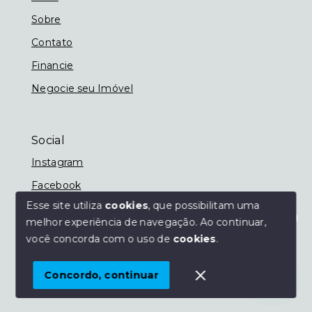
Sobre
Contato
Financie
Negocie seu Imóvel
Social
Instagram
Facebook
Esse site utiliza
cookies
, que possibilitam uma
melhor experiência de navegação.
Ao continuar,
Olá! Estamos disponíveis para te ajudar.
você concorda com o uso de
cookies
.
© Copyright 2026 - Imobiliária Nassif - Todos os
direitos reservados
Concordo, continuar
SITE PARA IMOBILIARIA