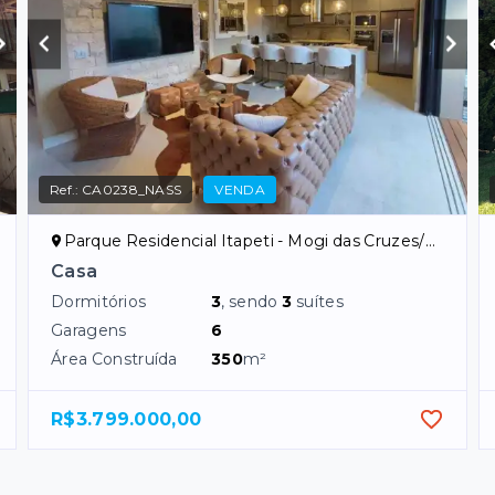
Ref.:
CA0238_NASS
VENDA
Parque Residencial Itapeti - Mogi das Cruzes/SP
Casa
Dormitórios
3
, sendo
3
suítes
Garagens
6
Área Construída
350
m²
R$3.799.000,00