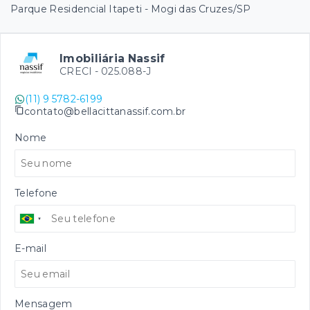
Parque Residencial Itapeti - Mogi das Cruzes/SP
Imobiliária Nassif
CRECI -
025.088-J
(11) 9 5782-6199
contato@bellacittanassif.com.br
Nome
Telefone
E-mail
Mensagem