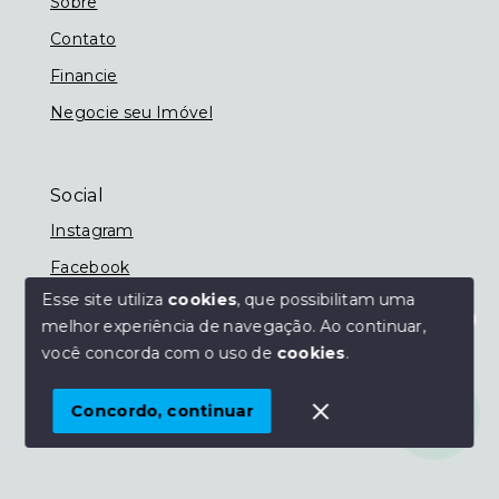
Sobre
Contato
Financie
Negocie seu Imóvel
Social
Instagram
Facebook
Esse site utiliza
cookies
, que possibilitam uma
melhor experiência de navegação.
Ao continuar,
Olá! Estamos disponíveis para te ajudar.
você concorda com o uso de
cookies
.
© Copyright 2026 - Imobiliária Nassif - Todos os
direitos reservados
Concordo, continuar
SITE PARA IMOBILIARIA