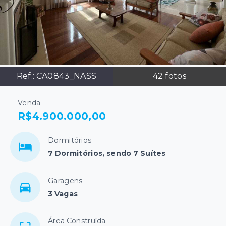
Ref.:
CA0843_NASS
42
fotos
Venda
R$4.900.000,00
Dormitórios
7 Dormitórios, sendo 7 Suítes
Garagens
3 Vagas
Área Construída