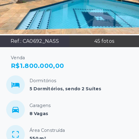
Ref.:
CA0692_NASS
45
fotos
Venda
R$1.800.000,00
Dormitórios
5 Dormitórios, sendo 2 Suítes
Garagens
8 Vagas
Área Construída
550 m²