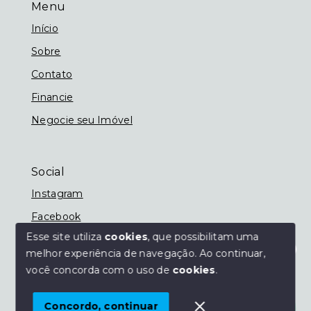
Menu
Início
Sobre
Contato
Financie
Negocie seu Imóvel
Social
Instagram
Facebook
Esse site utiliza
cookies
, que possibilitam uma
melhor experiência de navegação.
Ao continuar,
Olá! Estamos disponíveis para te ajudar.
você concorda com o uso de
cookies
.
© Copyright 2026 - Imobiliária Nassif - Todos os
direitos reservados
Concordo, continuar
SITE PARA IMOBILIARIA