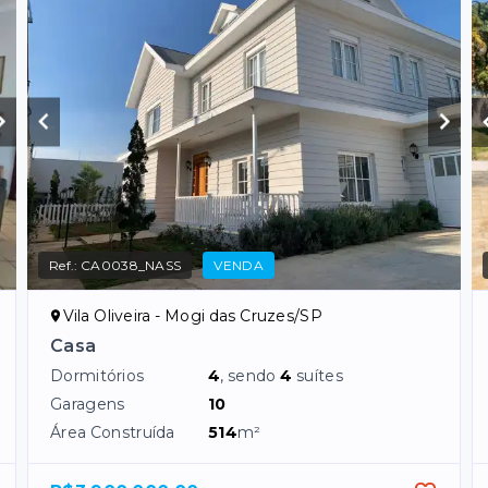
Ref.:
CA0038_NASS
VENDA
Vila Oliveira - Mogi das Cruzes/SP
Casa
Dormitórios
4
, sendo
4
suítes
Garagens
10
Área Construída
514
m²