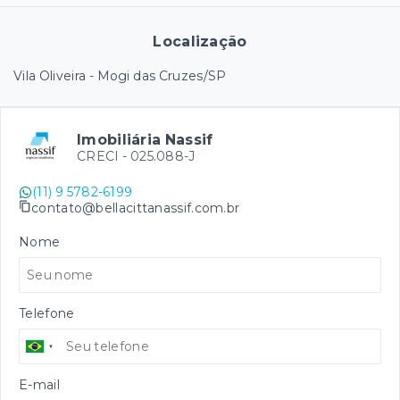
Localização
Vila Oliveira - Mogi das Cruzes/SP
Imobiliária Nassif
CRECI -
025.088-J
(11) 9 5782-6199
contato@bellacittanassif.com.br
Nome
Telefone
E-mail