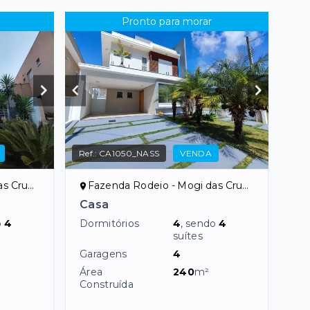
Pronto para morar
Ref.:
CA1050_NASS
VENDA
uzes/SP
Fazenda Rodeio - Mogi das Cruzes/SP
Casa
o
4
Dormitórios
4
, sendo
4
suítes
Garagens
4
Área
240
m²
Construída