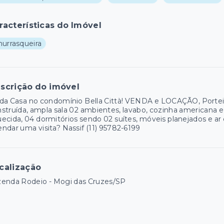
racterísticas do Imóvel
hurrasqueira
scrição do imóvel
da Casa no condomínio Bella Città! VENDA e LOCAÇÃO, Porteir
struída, ampla sala 02 ambientes, lavabo, cozinha americana e
ecida, 04 dormitórios sendo 02 suítes, móveis planejados e 
ndar uma visita? Nassif (11) 95782-6199
calização
zenda Rodeio - Mogi das Cruzes/SP