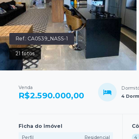
Ref.:
CA0539_NASS-1
21
fotos
Venda
Dormitó
R$2.590.000,00
4 Dormi
Ficha do imóvel
C
Perfil
Residencial
4 