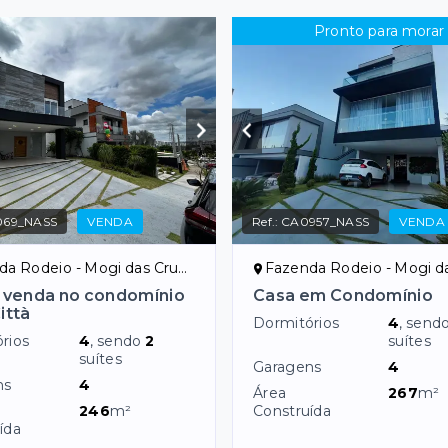
Pronto para morar
069_NASS
VENDA
Ref.:
CA0957_NASS
VENDA
 Rodeio - Mogi das Cruzes/SP
Fazenda Rodeio - Mogi das Cr
 venda no condomínio
Casa em Condomínio
ittà
Dormitórios
4
, send
rios
4
, sendo
2
suítes
suítes
Garagens
4
ns
4
Área
267
m²
246
m²
Construída
ída