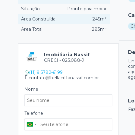
Situação
Pronto para morar
Ca
Área Construída
245m²
C
Área Total
283m²
De
Imobiliária Nassif
CRECI -
025.088-J
Lin
con
aqu
(11) 9 5782-6199
age
contato@bellacittanassif.com.br
Nome
Lo
Fa
Telefone