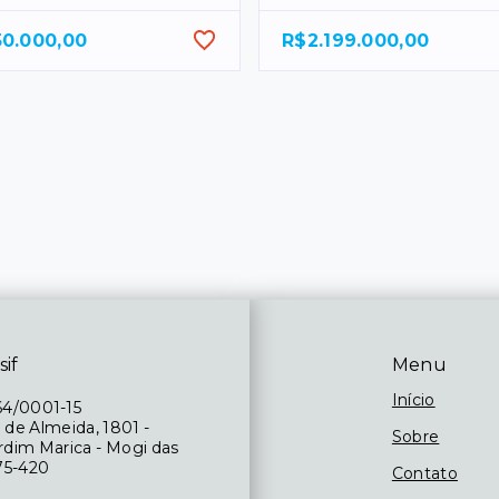
50.000,00
R$2.199.000,00
sif
Menu
Início
64/0001-15
 de Almeida, 1801 -
Sobre
ardim Marica - Mogi das
75-420
Contato