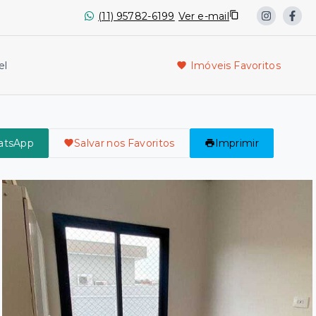
(11) 95782-6199
Ver e-mail
el
Imóveis Favoritos
atsApp
Salvar nos Favoritos
Imprimir