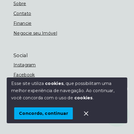
Sobre
Contato
Financie
Negocie seu Imóvel
Social
Instagram
Facebook
Esse site utiliza
cookies
, que possibilitam uma
melhor experiência de navegação.
Ao continuar,
Olá! Estamos disponíveis para te ajudar.
você concorda com o uso de
cookies
.
© Copyright 2026 - Imobiliária Nassif - Todos os
direitos reservados
Concordo, continuar
SITE PARA IMOBILIARIA