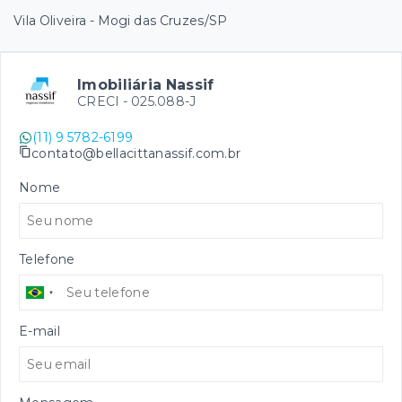
Vila Oliveira - Mogi das Cruzes/SP
Imobiliária Nassif
CRECI -
025.088-J
(11) 9 5782-6199
contato@bellacittanassif.com.br
Nome
Telefone
E-mail