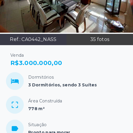
Ref.:
CA0442_NASS
35
fotos
Venda
R$3.000.000,00
Dormitórios
3 Dormitórios, sendo 3 Suítes
Área Construída
778 m²
Situação
Pronto para morar