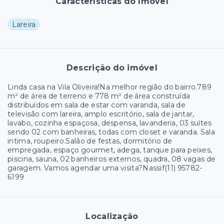
Características do Imóvel
Lareira
Descrição do imóvel
Linda casa na Vila Oliveira!Na melhor região do bairro.789
m² de área de terreno e 778 m² de área construída
distribuídos em sala de estar com varanda, sala de
televisão com lareira, amplo escritório, sala de jantar,
lavabo, cozinha espaçosa, despensa, lavanderia, 03 suítes
sendo 02 com banheiras, todas com closet e varanda. Sala
intima, roupeiro.Salão de festas, dormitório de
empregada, espaço gourmet, adega, tanque para peixes,
piscina, sauna, 02 banheiros externos, quadra, 08 vagas de
garagem. Vamos agendar uma visita?Nassif(11) 95782-
6199
Localização