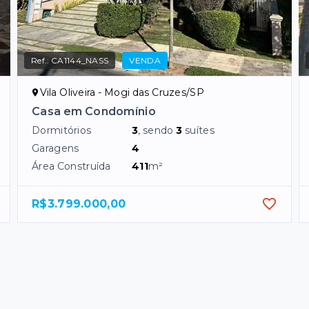
Ref.:
CA1144_NASS
VENDA
Vila Oliveira - Mogi das Cruzes/SP
Casa em Condomínio
Dormitórios
3
, sendo
3
suítes
Garagens
4
Área Construída
411
m²
R$3.799.000,00