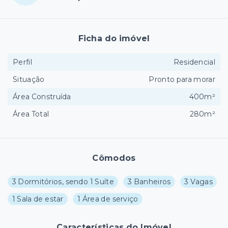
Ficha do imóvel
Perfil
Residencial
Situação
Pronto para morar
Área Construída
400m²
Área Total
280m²
Cômodos
3 Dormitórios, sendo 1 Suíte
3 Banheiros
3 Vagas
1 Sala de estar
1 Área de serviço
Características do Imóvel