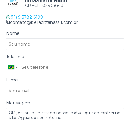
Imobiliária Nassif
CRECI -
025.088-J
(11) 9 5782-6199
contato@bellacittanassif.com.br
Nome
Telefone
E-mail
Mensagem