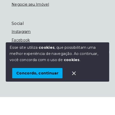
Negocie seu Imóvel
Social
Instagram
Facebook
Esse site utiliza
cookies
, que possibilitam uma
melhor experiência de navegação.
Ao continuar,
Olá! Estamos disponíveis para te ajudar.
você concorda com o uso de
cookies
.
© Copyright 2026 - Imobiliária Nassif - Todos os
direitos reservados
Concordo, continuar
SITE PARA IMOBILIARIA
Início
Histórico
Favoritos