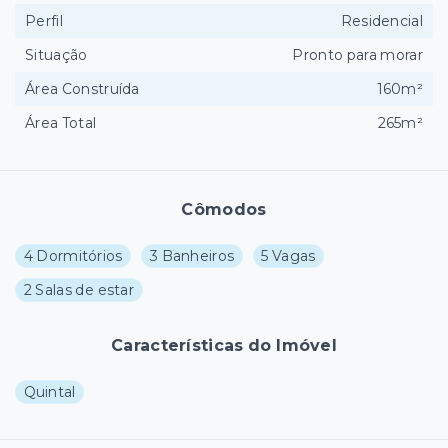
Perfil
Residencial
Situação
Pronto para morar
Área Construída
160m²
Área Total
265m²
Cômodos
4 Dormitórios
3 Banheiros
5 Vagas
2 Salas de estar
Características do Imóvel
Quintal