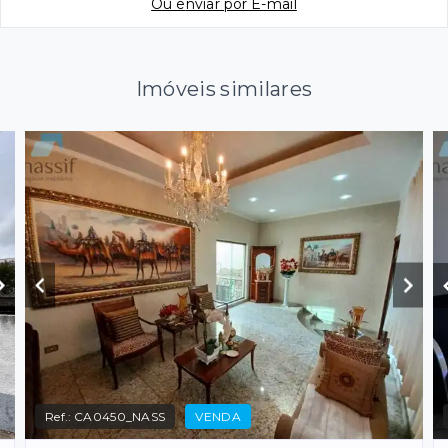
Ou e
nviar por E-mail
Imóveis similares
Ref.:
CA0450_NASS
VENDA