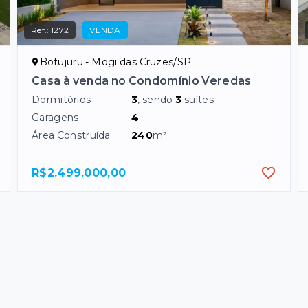
Ref.:
1272
VENDA
Botujuru - Mogi das Cruzes/SP
Casa à venda no Condomínio Veredas
Dormitórios
3
, sendo
3
suítes
Garagens
4
Área Construída
240
m²
R$2.499.000,00