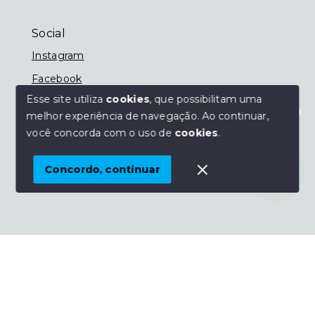
Social
Instagram
Facebook
Esse site utiliza
cookies
, que possibilitam uma
melhor experiência de navegação.
Ao continuar,
Olá! Estamos disponíveis para te ajudar.
você concorda com o uso de
cookies
.
© Copyright 2026 - Imobiliária Nassif - Todos os
direitos reservados
Concordo, continuar
SITE PARA IMOBILIARIA
Início
Histórico
Favoritos