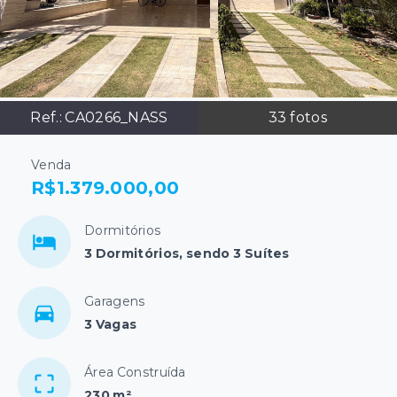
Ref.:
CA0266_NASS
33
fotos
Venda
R$1.379.000,00
Dormitórios
3 Dormitórios, sendo 3 Suítes
Garagens
3 Vagas
Área Construída
230 m²