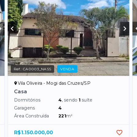
Ref.:
CA0003_NASS
VENDA
Vila Oliveira - Mogi das Cruzes/SP
Casa
Dormitórios
4
, sendo
1
suíte
Garagens
4
Área Construída
221
m²
R$1.150.000,00