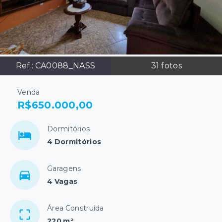
Ref.:
CA0088_NASS
31
fotos
Venda
R$650.000,00
Dormitórios
4 Dormitórios
Garagens
4 Vagas
Área Construída
220 m²