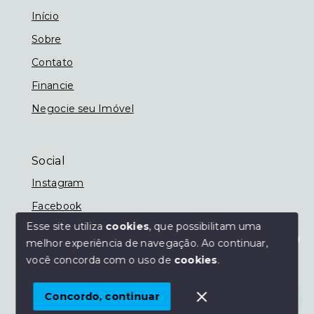
Início
Sobre
Contato
Financie
Negocie seu Imóvel
Social
Instagram
Facebook
Esse site utiliza
cookies
, que possibilitam uma
melhor experiência de navegação.
Ao continuar,
Olá! Estamos disponíveis para te ajudar.
você concorda com o uso de
cookies
.
© Copyright 2026 - Imobiliária Nassif - Todos os
direitos reservados
Concordo, continuar
SITE PARA IMOBILIARIA