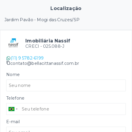
Localização
Jardim Pavão - Mogi das Cruzes/SP
Imobiliária Nassif
CRECI -
025.088-J
(11) 9 5782-6199
contato@bellacittanassif.com.br
Nome
Telefone
E-mail