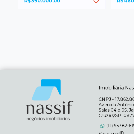
R$390.000,00
R$460
Imobiliária Nas
CNPJ
-
17.862.8
Avenida Antônio
Salas 04 e 05, J
Cruzes/SP, 087
(11) 95782-6
Ver e-mail