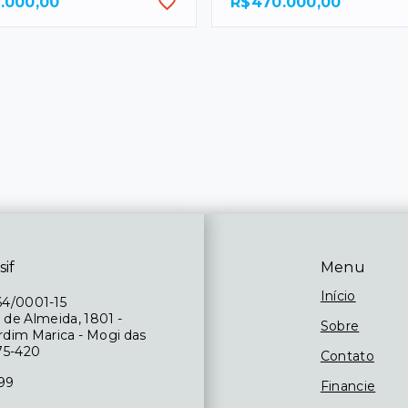
.000,00
R$470.000,00
sif
Menu
Início
64/0001-15
 de Almeida, 1801 -
Sobre
ardim Marica - Mogi das
75-420
Contato
199
Financie