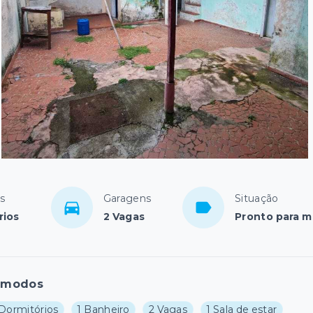
s
Garagens
Situação
rios
2 Vagas
Pronto para m
ômodos
 Dormitórios
1 Banheiro
2 Vagas
1 Sala de estar