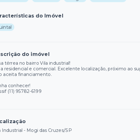
racterísticas do Imóvel
uintal
scrição do imóvel
a térrea no bairro Vila industrial!
a residencial e comercial. Excelente localização, próximo ao 
 aceita financiamento.
nha conhecer!
sif (11) 95782-6199
calização
a Industrial - Mogi das Cruzes/SP