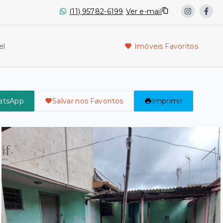
(11) 95782-6199
Ver e-mail
el
Imóveis Favoritos
atsApp
Salvar nos Favoritos
Imprimir