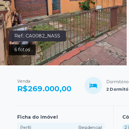
Ref.:
CA0082_NASS
6
fotos
Venda
Dormitório
R$269.000,00
2 Dormitó
Ficha do imóvel
C
Perfil
Residencial
2