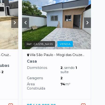
Ref.:
CA1218_NASS
VENDA
zes/SP
Vila São Paulo - Mogi das Cruzes/SP
Casa
Cubas
Dormitórios
2
, sendo
1
o
2
suíte
Garagens
2
Área
74
m²
Construída