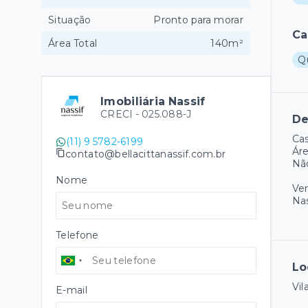
Situação
Pronto para morar
Ca
Área Total
140m²
Q
Imobiliária Nassif
CRECI -
025.088-J
De
Cas
(11) 9 5782-6199
Áre
contato@bellacittanassif.com.br
Não
Nome
Ve
Nas
Telefone
Lo
Vil
E-mail