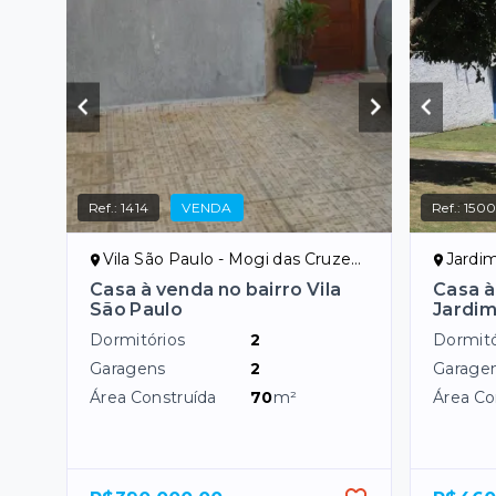
Ref.:
1414
VENDA
Ref.:
150
Vila São Paulo - Mogi das Cruzes/SP
Jardim
Casa à venda no bairro Vila
Casa à
São Paulo
Jardim
Dormitórios
2
Dormitó
Garagens
2
Garage
Área Construída
70
m²
Área Co