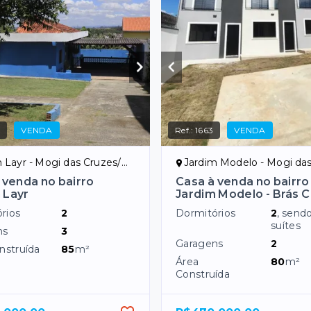
0
VENDA
Ref.:
1663
VENDA
 Layr - Mogi das Cruzes/SP
Jardim Modelo - Mogi das Cru
 venda no bairro
Casa à venda no bairro
 Layr
Jardim Modelo - Brás 
rios
2
Dormitórios
2
, send
suítes
ns
3
Garagens
2
nstruída
85
m²
Área
80
m²
Construída