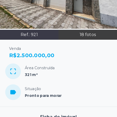
Ref.:
921
18
fotos
Venda
R$2.500.000,00
Área Construída
321 m²
Situação
Pronto para morar
Ficha do imóvel