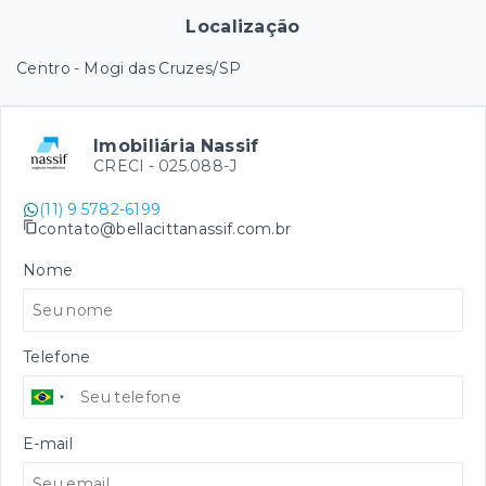
Localização
Centro - Mogi das Cruzes/SP
Imobiliária Nassif
CRECI -
025.088-J
(11) 9 5782-6199
contato@bellacittanassif.com.br
Nome
Telefone
E-mail