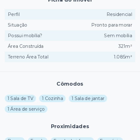
Perfil
Residencial
Situação
Pronto para morar
Possui mobília?
Sem mobília
Área Construída
321m²
Terreno Área Total
1.085m²
Cômodos
1 Sala de TV
1 Cozinha
1 Sala de jantar
1 Área de serviço
Proximidades