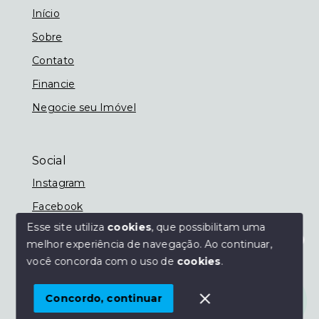
Início
Sobre
Contato
Financie
Negocie seu Imóvel
Social
Instagram
Facebook
Esse site utiliza
cookies
, que possibilitam uma
melhor experiência de navegação.
Ao continuar,
Olá! Estamos disponíveis para te ajudar.
você concorda com o uso de
cookies
.
© Copyright 2026 - Imobiliária Nassif - Todos os
direitos reservados
Concordo, continuar
SITE PARA IMOBILIARIA