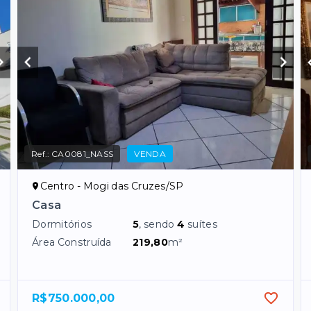
Ref.:
CA0081_NASS
VENDA
Centro - Mogi das Cruzes/SP
Casa
Dormitórios
5
, sendo
4
suítes
Área Construída
219,80
m²
R$750.000,00