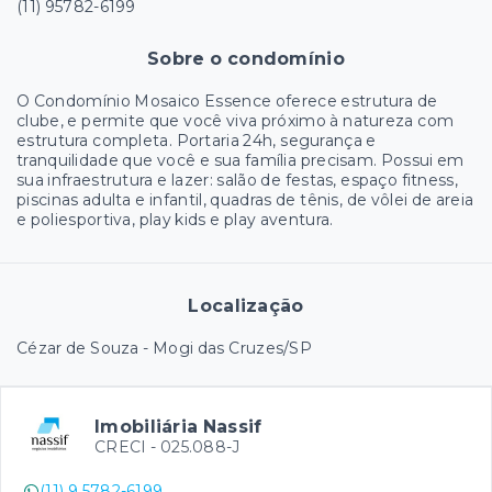
(11) 95782-6199
Sobre o condomínio
O Condomínio Mosaico Essence oferece estrutura de
clube, e permite que você viva próximo à natureza com
estrutura completa. Portaria 24h, segurança e
tranquilidade que você e sua família precisam. Possui em
sua infraestrutura e lazer: salão de festas, espaço fitness,
piscinas adulta e infantil, quadras de tênis, de vôlei de areia
e poliesportiva, play kids e play aventura.
Localização
Cézar de Souza - Mogi das Cruzes/SP
Imobiliária Nassif
CRECI -
025.088-J
(11) 9 5782-6199