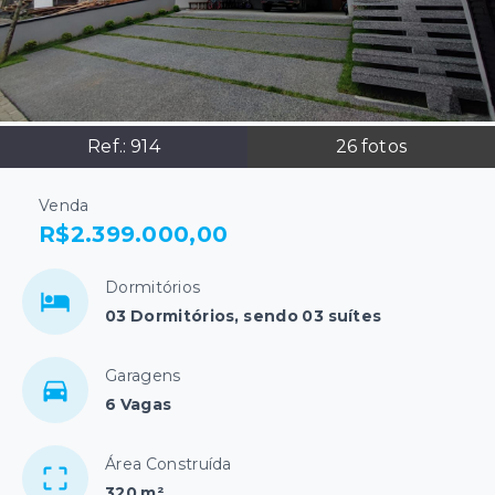
Ref.:
914
26
fotos
Venda
R$2.399.000,00
Dormitórios
03 Dormitórios, sendo 03 suítes
Garagens
6 Vagas
Área Construída
320 m²