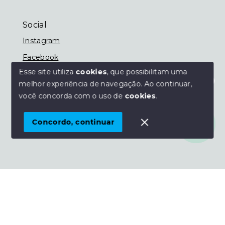
Social
Instagram
Facebook
Esse site utiliza
cookies
, que possibilitam uma
melhor experiência de navegação.
Ao continuar,
Olá! Estamos disponíveis para te ajudar.
você concorda com o uso de
cookies
.
© Copyright 2026 - Imobiliária Nassif - Todos os
direitos reservados
Concordo, continuar
SITE PARA IMOBILIARIA
Início
Histórico
Favoritos