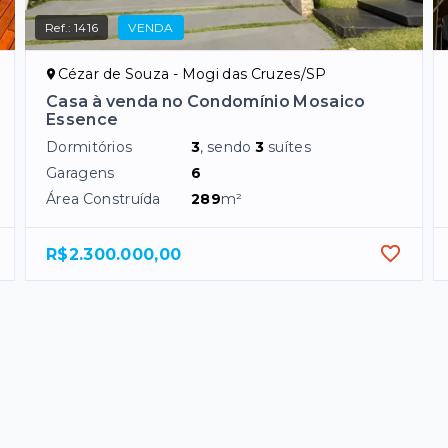
Ref.:
1416
VENDA
Cézar de Souza - Mogi das Cruzes/SP
Casa à venda no Condomínio Mosaico
Essence
Dormitórios
3
, sendo
3
suítes
Garagens
6
Área Construída
289
m²
R$2.300.000,00