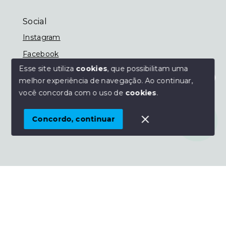
Social
Instagram
Facebook
Esse site utiliza
cookies
, que possibilitam uma
melhor experiência de navegação.
Ao continuar,
Olá! Estamos disponíveis para te ajudar.
você concorda com o uso de
cookies
.
© Copyright 2026 - Imobiliária Nassif - Todos os
direitos reservados
Concordo, continuar
SITE PARA IMOBILIARIA
Início
Histórico
Favoritos