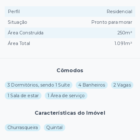
Perfil
Residencial
Situação
Pronto para morar
Área Construída
250m²
Área Total
1.091m²
Cômodos
3 Dormitórios, sendo 1 Suíte
4 Banheiros
2 Vagas
1 Sala de estar
1 Área de serviço
Características do Imóvel
Churrasqueira
Quintal