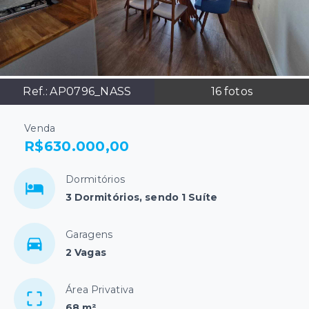
Ref.:
AP0796_NASS
16
fotos
Venda
R$630.000,00
Dormitórios
3 Dormitórios, sendo 1 Suíte
Garagens
2 Vagas
Área Privativa
68 m²