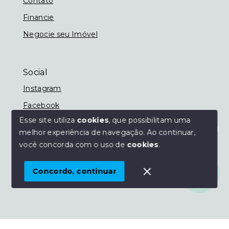
Contato
Financie
Negocie seu Imóvel
Social
Instagram
Facebook
Esse site utiliza
cookies
, que possibilitam uma
melhor experiência de navegação.
Ao continuar,
Olá! Estamos disponíveis para te ajudar.
você concorda com o uso de
cookies
.
© Copyright 2026 - Imobiliária Nassif - Todos os
direitos reservados
Concordo, continuar
SITE PARA IMOBILIARIA