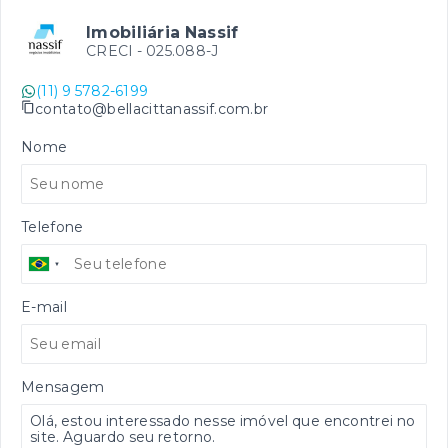
Imobiliária Nassif
CRECI -
025.088-J
(11) 9 5782-6199
contato@bellacittanassif.com.br
Nome
Telefone
E-mail
Mensagem