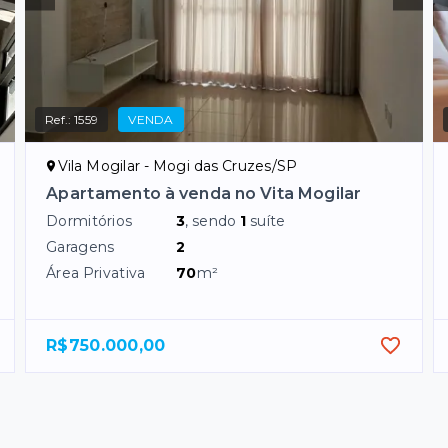
Ref.:
1559
VENDA
Vila Mogilar - Mogi das Cruzes/SP
Apartamento à venda no Vita Mogilar
Dormitórios
3
, sendo
1
suíte
Garagens
2
Área Privativa
70
m²
R$750.000,00