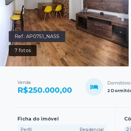
Ref.:
AP0751_NASS
7
fotos
Venda
Dormitório
R$250.000,00
2 Dormitó
Ficha do imóvel
C
Perfil
Residencial
2