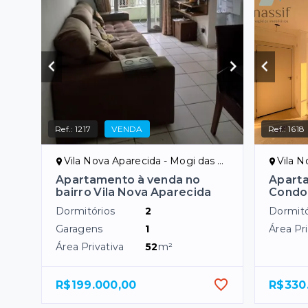
Ref.:
1217
VENDA
Ref.:
1618
Vila Nova Aparecida - Mogi das Cruzes/SP
Vila Nov
Apartamento à venda no
Apart
bairro Vila Nova Aparecida
Condom
Dormitórios
2
Dormitó
Garagens
1
Área Pri
Área Privativa
52
m²
R$199.000,00
R$330