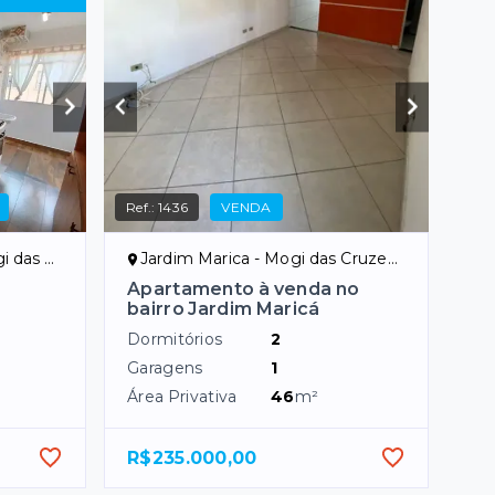
Ref.:
1436
VENDA
ruzes/SP
Jardim Marica - Mogi das Cruzes/SP
Apartamento à venda no
bairro Jardim Maricá
Dormitórios
2
Garagens
1
Área Privativa
46
m²
R$235.000,00