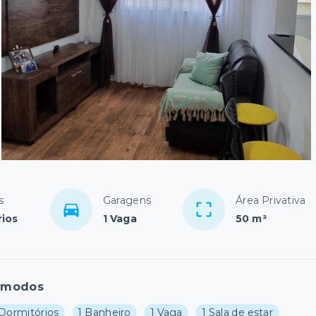
s
Garagens
Área Privativa
rios
1 Vaga
50 m²
ômodos
 Dormitórios
1 Banheiro
1 Vaga
1 Sala de estar