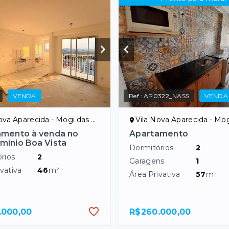
VENDA
Ref.:
AP0322_NASS
VENDA
a Aparecida - Mogi das Cruzes/SP
Vila Nova Aparecida - Mogi das C
amento à venda no
Apartamento
ínio Boa Vista
Dormitórios
2
rios
2
Garagens
1
vativa
46
m²
Área Privativa
57
m²
.000,00
R$260.000,00