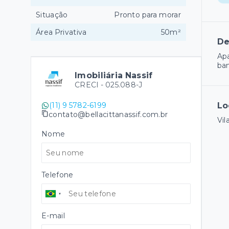
Situação
Pronto para morar
Área Privativa
50m²
De
Apa
ban
Imobiliária Nassif
CRECI -
025.088-J
(11) 9 5782-6199
Lo
contato@bellacittanassif.com.br
Vil
Nome
Telefone
E-mail