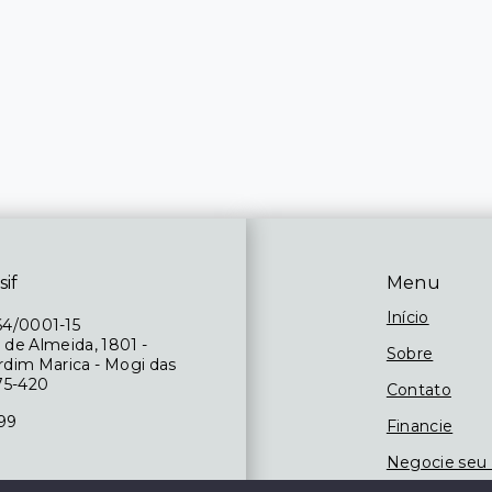
sif
Menu
Início
64/0001-15
 de Almeida, 1801 -
Sobre
ardim Marica - Mogi das
75-420
Contato
199
Financie
Negocie seu