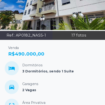
Ref.:
AP0182_NASS-1
17
fotos
Venda
R$490.000,00
Dormitórios
3 Dormitórios, sendo 1 Suíte
Garagens
2 Vagas
Área Privativa