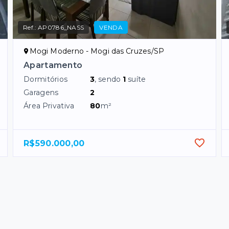
Ref.:
AP0786_NASS
VENDA
Mogi Moderno - Mogi das Cruzes/SP
Apartamento
Dormitórios
3
, sendo
1
suíte
Garagens
2
Área Privativa
80
m²
R$590.000,00