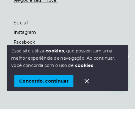
Negocie seu Imóvel
Social
Instagram
Facebook
Esse site utiliza
cookies
, que possibilitam uma
melhor experiência de navegação.
Ao continuar,
Olá! Estamos disponíveis para te ajudar.
você concorda com o uso de
cookies
.
© Copyright 2026 - Imobiliária Nassif - Todos os
direitos reservados
Concordo, continuar
SITE PARA IMOBILIARIA
Início
Histórico
Favoritos