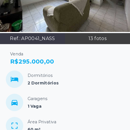
Ref.:
AP0041_NASS
13
fotos
Venda
R$295.000,00
Dormitórios
2 Dormitórios
Garagens
1 Vaga
Área Privativa
60 m²