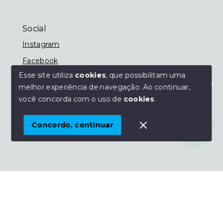
Social
Instagram
Facebook
Esse site utiliza
cookies
, que possibilitam uma
melhor experiência de navegação.
Ao continuar,
Olá! Estamos disponíveis para te ajudar.
você concorda com o uso de
cookies
.
© Copyright 2026 - Imobiliária Nassif - Todos os
direitos reservados
Concordo, continuar
SITE PARA IMOBILIARIA
Início
Histórico
Favoritos