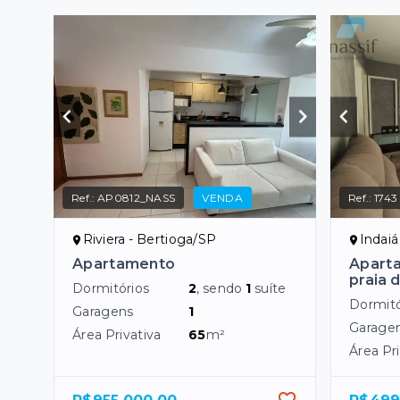
Ref.:
AP0812_NASS
VENDA
Ref.:
1743
Riviera - Bertioga/SP
Indaiá
Apartamento
Apart
praia 
Dormitórios
2
, sendo
1
suíte
Dormitó
Garagens
1
Garage
Área Privativa
65
m²
Área Pri