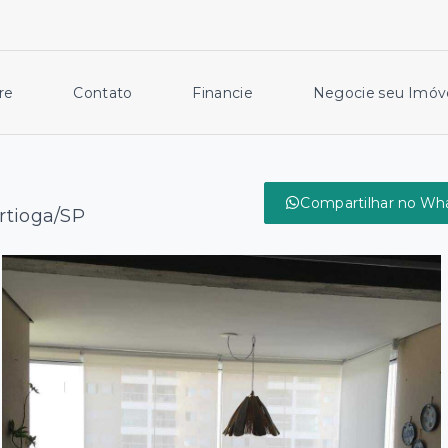
re
Contato
Financie
Negocie seu Imóv
Compartilhar no Wh
ertioga/SP