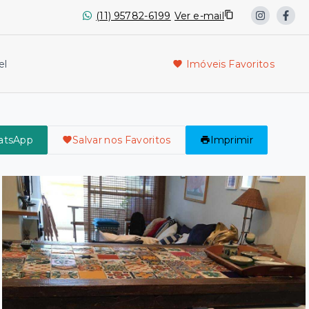
(11) 95782-6199
Ver e-mail
el
Imóveis Favoritos
atsApp
Salvar nos Favoritos
Imprimir