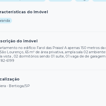
racterísticas do Imóvel
aranda
scrição do imóvel
rtamento no edifício Farol das Praias! A apenas 150 metros da
São Lourenço, 65 m² de área privativa, ampla sala 02 ambiente
da vista , 02 dormitórios sendo 01 suíte, 01 vaga de de garagem
782-6199
calização
iera - Bertioga/SP