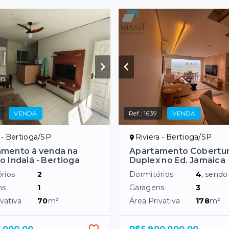
VENDA
Ref.:
1639
VENDA
 - Bertioga/SP
Riviera - Bertioga/SP
amento à venda na
Apartamento Cobertu
do Indaiá - Bertioga
Duplex no Ed. Jamaica
rios
2
Dormitórios
4
, send
ns
1
Garagens
3
vativa
70
m²
Área Privativa
178
m²