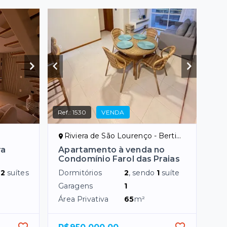
Ref.:
1530
VENDA
Riviera de São Lourenço - Bertioga/SP
ra
Apartamento à venda no
Condomínio Farol das Praias
o
2
suítes
Dormitórios
2
, sendo
1
suíte
Garagens
1
Área Privativa
65
m²