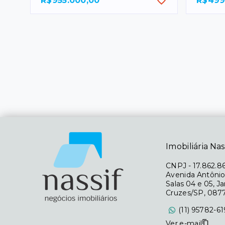
R$955.000,00
R$499
Imobiliária Nas
CNPJ
-
17.862.8
Avenida Antônio
Salas 04 e 05, J
Cruzes/SP, 087
(11) 95782-6
Ver e-mail