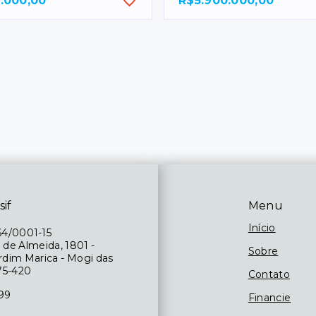
.000,00
R$5.900.000,00
sif
Menu
Início
64/0001-15
 de Almeida, 1801 -
Sobre
ardim Marica - Mogi das
75-420
Contato
199
Financie