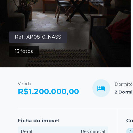
Ref.:
AP0810_NASS
15
fotos
Venda
Dormitó
R$1.200.000,00
2 Dormi
Ficha do imóvel
C
Perfil
Residencial
2 