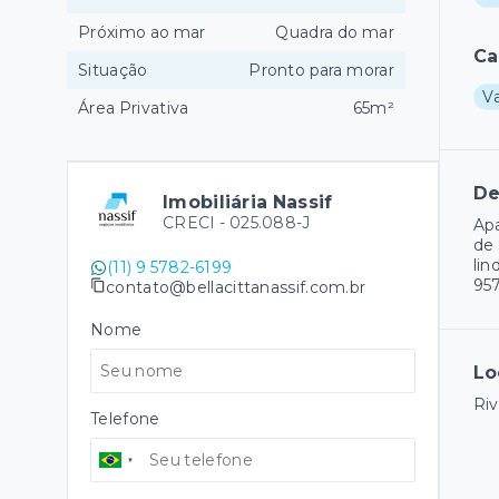
Próximo ao mar
Quadra do mar
Ca
Situação
Pronto para morar
V
Área Privativa
65m²
De
Imobiliária Nassif
CRECI -
025.088-J
Apa
de 
lin
(11) 9 5782-6199
95
contato@bellacittanassif.com.br
Nome
Lo
Riv
Telefone