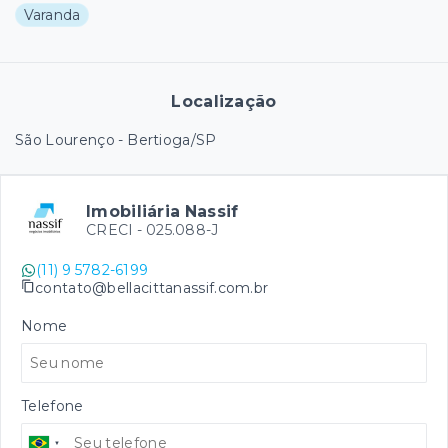
Varanda
Localização
São Lourenço - Bertioga/SP
Imobiliária Nassif
CRECI -
025.088-J
(11) 9 5782-6199
contato@bellacittanassif.com.br
Nome
Telefone