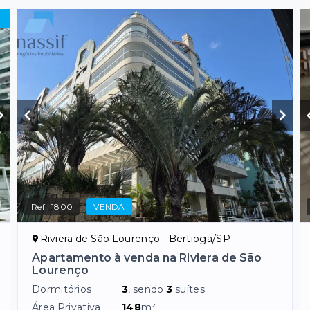
Ref.:
1800
VENDA
Riviera de São Lourenço - Bertioga/SP
Apartamento à venda na Riviera de São
Lourenço
Dormitórios
3
, sendo
3
suítes
Área Privativa
148
m²