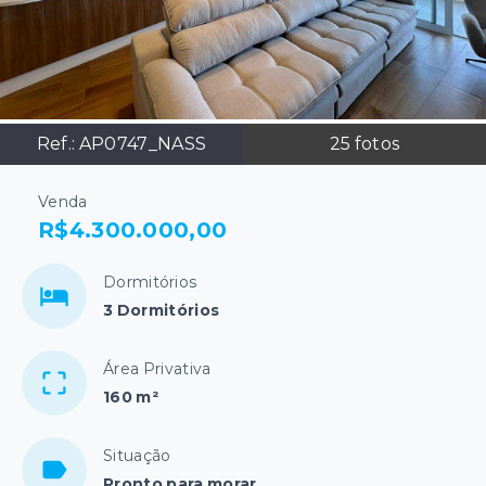
Ref.:
AP0747_NASS
25
fotos
Venda
R$4.300.000,00
Dormitórios
3 Dormitórios
Área Privativa
160 m²
Situação
Pronto para morar